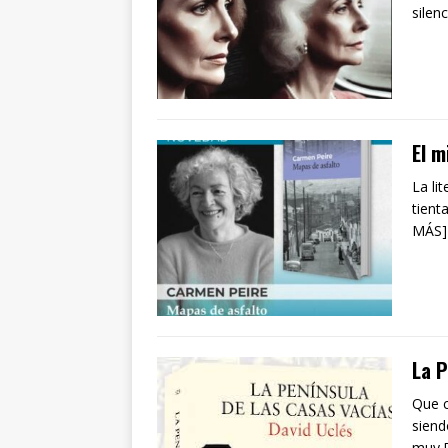
silen
El m
La li
tient
MÁS]
La P
Que c
siend
muy 