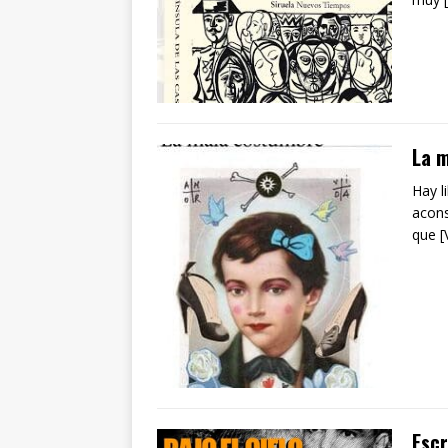
La m
Hay l
acons
que 
Escr