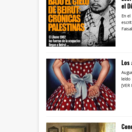
el D
En el
escri
Faisa
Los 
Augur
leído
[VER
Con