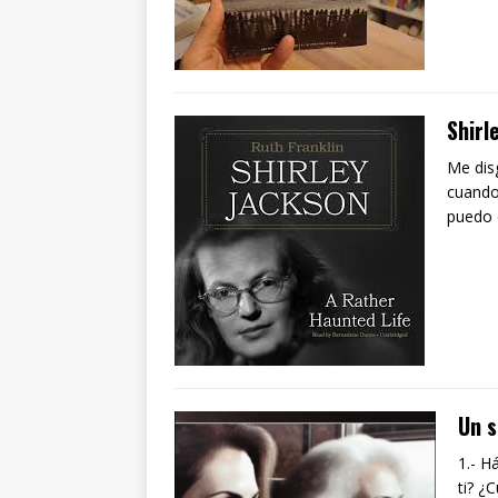
Shirl
Me dis
cuando
puedo 
Un s
1.- H
ti? ¿