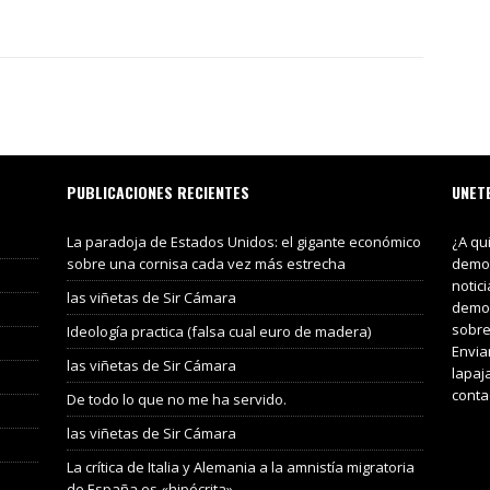
PUBLICACIONES RECIENTES
UNET
La paradoja de Estados Unidos: el gigante económico
¿A qu
sobre una cornisa cada vez más estrecha
demos
notic
las viñetas de Sir Cámara
demos
sobre
Ideología practica (falsa cual euro de madera)
Envia
las viñetas de Sir Cámara
lapaj
conta
De todo lo que no me ha servido.
las viñetas de Sir Cámara
La crítica de Italia y Alemania a la amnistía migratoria
de España es «hipócrita».