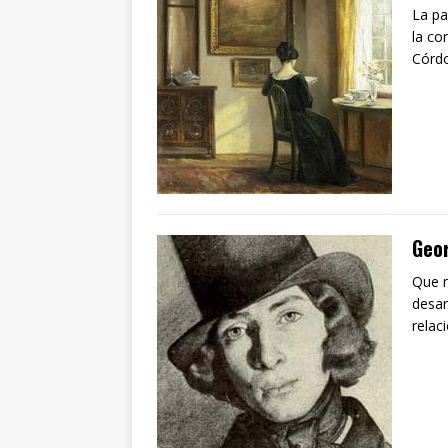
La pa
la co
Córdo
Geo
Que m
desar
relac