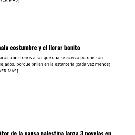
ala costumbre y el llorar bonito
ibros transitorios a los que una se acerca porque son
ejados, porque brillan en la estantería (cada vez menos)
[VER MÁS]
itor de la causa palestina lanza 3 novelas en