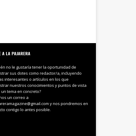
E A LA PAJARERA
ién no le gustaría tener la oportunidad de
trar sus dotes como redactor/a, incluyendo
ias interesantes o artículos en los que
trar nuestros conocimientos y puntos de vista
 un tema en concreto?
nos un correo a
areramagazine@gmail.com y nos pondremos en
cto contigo lo antes posible.