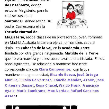
de Enseñanza
, decide
estudiar Magisterio, para lo
cual se traslada a
Santander
donde reside su
padre. Casi estrena ella la
Escuela Normal de
Magisterio
, recibe clases de un profesorado joven, formado
en Madrid. Acabada la carrera ejerce, o más bien, cede el
título, en
Cabezón de la Sal
, en la
academia Torre
,
fundada por otra grande ninguneada,
Matilde de la Torre
que no era maestra y necesitaba el aval de una titulada. En los
años siguientes, se relaciona y mantiene frecuente
correspondencia con
Clara Campoamor
,
con la que
mantiene una gran amistad
,
Ricardo Baeza
,
José Ortega
Munilla
,
Eulalia Galvarriato
,
Concha Méndez
,
Azorín
,
José
Ortega y Gasset
,
Rosa Chacel
,
Waldo Frank
,
Francisco
Ayala
,
María Zambrano
,
Max Nordau
,
Rafael Cansinos
Assen
s