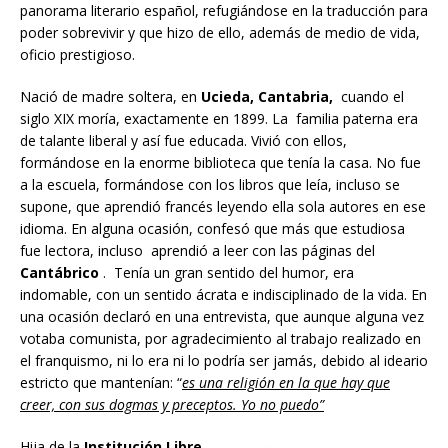
panorama literario español, refugiándose en la traducción para
poder sobrevivir y que hizo de ello, además de medio de vida,
oficio prestigioso.
Nació de madre soltera, en
Ucieda, Cantabria,
cuando el
siglo XIX moría, exactamente en 1899. La familia paterna era
de talante liberal y así fue educada. Vivió con ellos,
formándose en la enorme biblioteca que tenía la casa. No fue
a la escuela, formándose con los libros que leía, incluso se
supone, que aprendió francés leyendo ella sola autores en ese
idioma. En alguna ocasión, confesó que más que estudiosa
fue lectora, incluso aprendió a leer con las páginas del
Cantábrico
. Tenía un gran sentido del humor, era
indomable, con un sentido ácrata e indisciplinado de la vida. En
una ocasión declaró en una entrevista, que aunque alguna vez
votaba comunista, por agradecimiento al trabajo realizado en
el franquismo, ni lo era ni lo podría ser jamás, debido al ideario
estricto que mantenían: “
es una religión en la que hay que
creer, con sus dogmas y preceptos. Yo no puedo”
Hija de la
Institución Libre