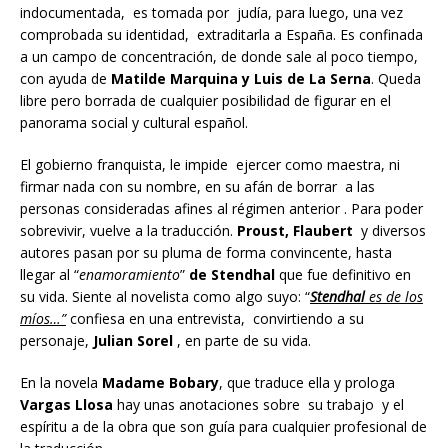
indocumentada, es tomada por judía, para luego, una vez
comprobada su identidad, extraditarla a España. Es confinada
a un campo de concentración, de donde sale al poco tiempo,
con ayuda de
Matilde Marquina y Luis de La Serna
. Queda
libre pero borrada de cualquier posibilidad de figurar en el
panorama social y cultural español.
El gobierno franquista, le impide ejercer como maestra, ni
firmar nada con su nombre, en su afán de borrar a las
personas consideradas afines al régimen anterior . Para poder
sobrevivir, vuelve a la traducción.
Proust, Flaubert
y diversos
autores pasan por su pluma de forma convincente, hasta
llegar al “
enamoramiento
”
de Stendhal
que fue definitivo en
su vida. Siente al novelista como algo suyo: “
Stendhal
es de los
míos…”
confiesa en una entrevista, convirtiendo a su
personaje,
Julian Sorel
, en parte de su vida.
En la novela
Madame Bobary
, que traduce ella y prologa
Vargas Llosa
hay unas anotaciones sobre su trabajo y el
espíritu a de la obra que son guía para cualquier profesional de