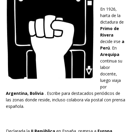
En 1926,
harta de la
dictadura de
Primo de
Rivera
decide irse
a
Perú
. En
Arequipa
continua su
labor
docente,
luego viaja
por
Argentina, Bolivia
. Escribe para destacados periódicos de
las zonas donde reside, incluso colabora vía postal con prensa
española.
Declarada la
II República
en España, regresa a
Europa
,