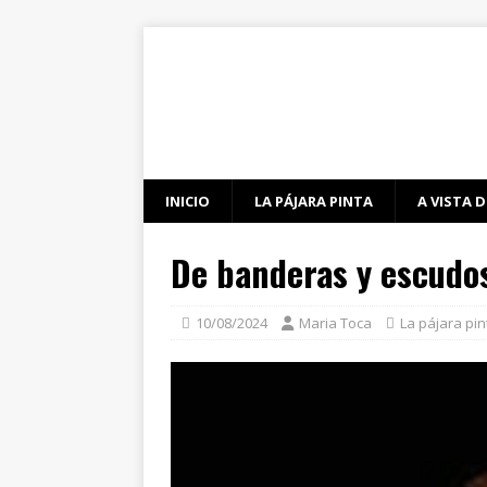
INICIO
LA PÁJARA PINTA
A VISTA D
De banderas y escudo
10/08/2024
Maria Toca
La pájara pin