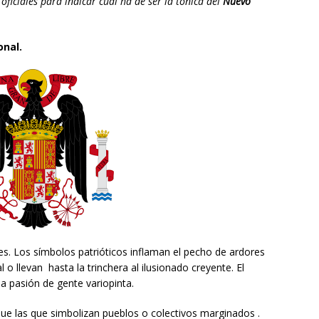
 oficiales para indicar cual ha de ser la tónica del
Nuevo
onal.
s. Los símbolos patrióticos inflaman el pecho de ardores
o llevan hasta la trinchera al ilusionado creyente. El
la pasión de gente variopinta.
que las que simbolizan pueblos o colectivos marginados .