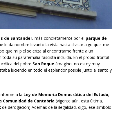
es de Santander,
más concretamente por el
parque de
ue le da nombre levanto la vista hasta divisar algo que me
po que mi piel se eriza al encontrarme frente a un
oda su parafernalia fascista incluida. En el propio frontal
ucólica del pobre
San Roque
(imagino, no estoy muy
 estaba luciendo en todo el esplendor posible junto al santo y
onforme a la
Ley de Memoria Democrática
del Estado
,
a Comunidad de Cantabria
(vigente aún, esta última,
X
de derogación) Además de la ilegalidad, digo, ese símbolo