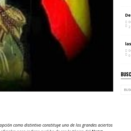
De
0
2
la
0
0
BUSC
dopción como distintivo constituye uno de los grandes aciertos