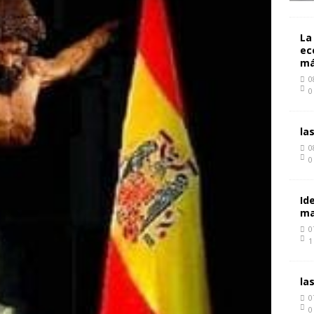
La
ec
má
0
0
la
0
0
Id
ma
0
1
la
0
0