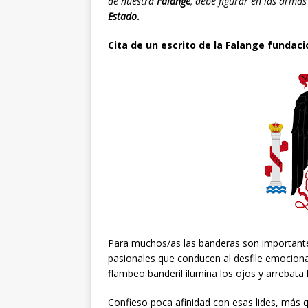
de nuestra
Falange
, debe figurar en las armas
Estado
.
Cita de un escrito de la Falange fundaci
Para muchos/as las banderas son importante
pasionales que conducen al desfile emocional 
flambeo banderil ilumina los ojos y arrebata 
Confieso poca afinidad con esas lides, más 