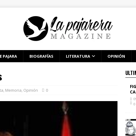
E PAJARA
BIOGRAFÍAS
LITERATURA
OPINIÓN
s
ULTI
FI
ta
,
Memoria
,
Opinión
0
CA
0
0