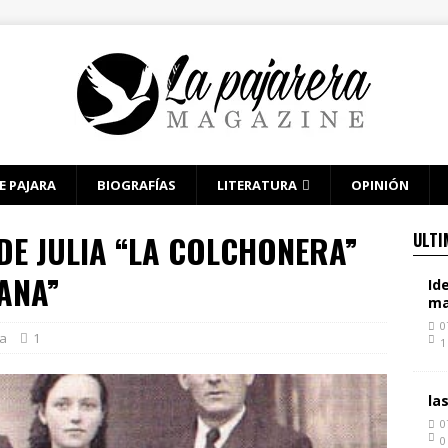
E PAJARA
BIOGRAFÍAS
LITERATURA
OPINIÓN
DE JULIA “LA COLCHONERA”
ULTI
ANA”
Id
ma
0
a
1
1
la
0
0