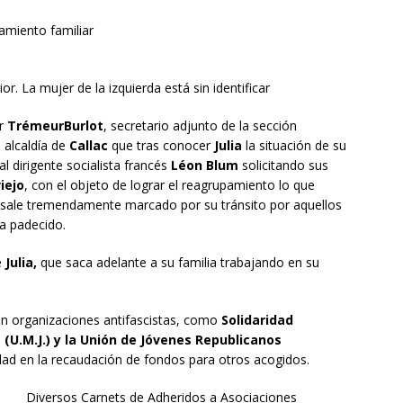
amiento familiar
ior. La mujer de la izquierda está sin identificar
or
TrémeurBurlot
, secretario adjunto de la sección
 alcaldía de
Callac
que tras conocer
Julia
la situación de su
al dirigente socialista francés
Léon Blum
solicitando sus
iejo
, con el objeto de lograr el reagrupamiento lo que
sale tremendamente marcado por su tránsito por aquellos
a padecido.
e
Julia,
que saca adelante a su familia trabajando en su
on organizaciones antifascistas, como
Solidaridad
 (U.M.J.) y la Unión de Jóvenes Republicanos
dad en la recaudación de fondos para otros acogidos.
Diversos Carnets de Adheridos a Asociaciones