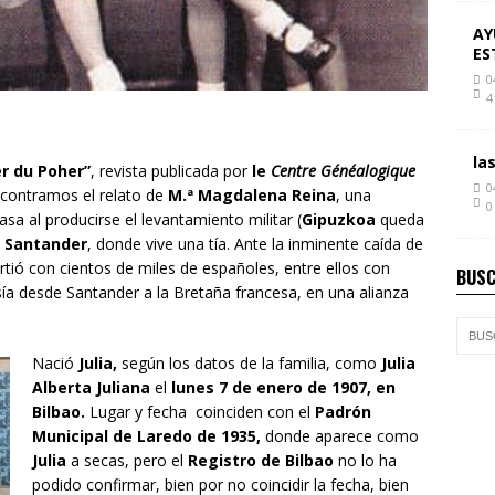
AY
ES
0
4
la
er du Poher”
, revista publicada por
le
Centre Généalogique
0
ncontramos el relato de
M.ª Magdalena Reina
, una
0
sa al producirse el levantamiento militar (
Gipuzkoa
queda
a
Santander
, donde vive una tía. Ante la inminente caída de
rtió con cientos de miles de españoles, entre ellos con
BUSC
esía desde Santander a la Bretaña francesa, en una alianza
Nació
Julia,
según los datos de la familia, como
Julia
Alberta Juliana
el
lunes 7 de enero de 1907, en
Bilbao.
Lugar y fecha coinciden con el
Padrón
Municipal de Laredo de 1935,
donde aparece como
Julia
a secas, pero el
Registro de Bilbao
no lo ha
podido confirmar, bien por no coincidir la fecha, bien