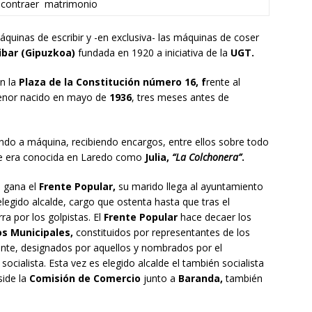
a contraer matrimonio
áquinas de escribir y -en exclusiva- las máquinas de coser
ibar (Gipuzkoa)
fundada en 1920 a iniciativa de la
UGT.
en la
Plaza de la Constitución número 16, f
rente al
 menor nacido en mayo de
1936
, tres meses antes de
ndo a máquina, recibiendo encargos, entre ellos sobre todo
que era conocida en Laredo como
Julia,
“La Colchonera”
.
 gana el
Frente Popular,
su marido llega al ayuntamiento
elegido alcalde, cargo que ostenta hasta que tras el
ra por los golpistas. El
Frente Popular
hace decaer los
s Municipales,
constituidos por representantes de los
igente, designados por aquellos y nombrados por el
 socialista. Esta vez es elegido alcalde el también socialista
ide la
Comisión de Comercio
junto a
Baranda,
también