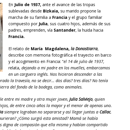
En
Julio de 1937,
ante el avance de las tropas
sublevadas desde
Bizkaia,
su marido propone la
marcha de su familia a
Francia
y el grupo familiar
compuesto por
Julia
, sus cuatro hijos, además de sus
padres, emprenden, vía
Santander
, la huida hacia
Francia.
El relato de
María Magdalena,
la Donostiarra
,
describe con memoria fotográfica el trayecto en barco
y el acogimiento en Francia: “
el 14 de julio de 1937,
relata,
dejando a mi padre en los muelles, embarcamos
en un carguero inglés. Nos hicieron descender a las
ado la travesía, no se decir… dos días? tres días? No tenía
tierra del fondo de la bodega, como animales.
le entre mi madre y otra mujer joven,
Julia Salviejo
, quien
ijos, de entre cinco años la mayor y el menor de apenas uno.
ia
siempre lograban no separarse y así llegar juntas a
Callac
.
 murieran? ¿Cómo surgió esta amistad? Mamá se había
ás
digna de compasión que ella misma
y había
n
compartido