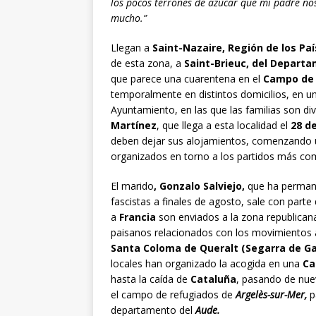
los pocos terrones de azúcar que mi padre no
mucho.”
Llegan a
Saint-Nazaire, Región de los Paí
de esta zona, a
Saint-Brieuc, del Depart
que parece una cuarentena en el
Campo de
temporalmente en distintos domicilios, en 
Ayuntamiento, en las que las familias son div
Martínez
, que llega a esta localidad el
28 de
deben dejar sus alojamientos, comenzando 
organizados en torno a los partidos más co
El marido
, Gonzalo Salviejo,
que ha perman
fascistas a finales de agosto, sale con parte
a
Francia
son enviados a la zona republica
paisanos relacionados con los movimientos a
Santa Coloma de Queralt (Segarra de Gaia
locales han organizado la acogida en una
Ca
hasta la caída de
Cataluña
, pasando de nue
el campo de refugiados de
Argelès-sur-Mer,
p
departamento del
Aude.