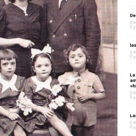
De
0
2
la
0
0
La
am
«h
0
0
La
0
0