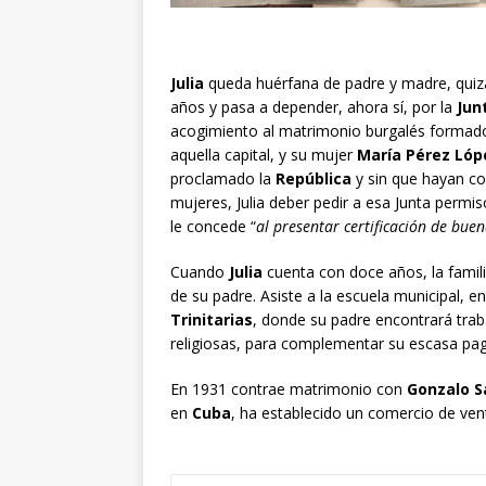
Julia
queda huérfana de padre y madre, quizá
años y pasa a depender, ahora sí, por la
Jun
acogimiento al matrimonio burgalés formad
aquella capital, y su mujer
María Pérez Lóp
proclamado la
República
y sin que hayan co
mujeres, Julia deber pedir a esa Junta perm
le concede “
al presentar certificación de bue
Cuando
Julia
cuenta con doce años, la famili
de su padre. Asiste a la escuela municipal, e
Trinitarias
, donde su padre encontrará trab
religiosas, para complementar su escasa paga
En 1931 contrae matrimonio con
Gonzalo S
en
Cuba
, ha establecido un comercio de ven