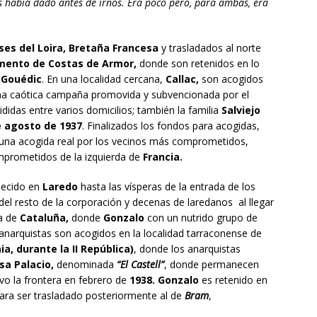
s había dado antes de irnos. Era poco pero, para amb
a
s, era
ses del Loira, Bretaña Francesa
y trasladados al norte
amento de Costas de Armor,
donde son retenidos en lo
 Gouédic
. En una localidad cercana,
Callac,
son acogidos
una caótica campaña promovida y subvencionada por el
ididas entre varios domicilios; también la familia
Salviejo
 agosto de 1937
. Finalizados los fondos para acogidas,
una acogida real por los vecinos más comprometidos,
mprometidos de la izquierda de
Francia.
ecido en
Laredo
hasta las vísperas de la entrada de los
 del resto de la corporación y decenas de laredanos al llegar
na de
Cataluña,
donde
Gonzalo
con un nutrido grupo de
narquistas son acogidos en la localidad tarraconense de
, durante la II República)
, donde los anarquistas
sa Palacio,
denominada
“El Castell”
, donde permanecen
vo la frontera en febrero de
1938. Gonzalo
es retenido en
ara ser trasladado posteriormente al de
Bram
,