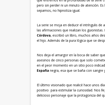
que entremos en la profundidad de la serie c
pero sin perder ni un minuto de atención. Es 
sepamos, no hipnotiza igual.
La serie se moja en deducir el intríngulis de
las afirmaciones que realizan los guionistas.
Córdova
, escribió un libro, muchos años de
el hijo. Además de la pura lógica que se desp
Nos deja el amargor en la boca de saber que
asesinos de cinco personas que solo cometier
en el peor momento en un sitio poco indicado.
España
negra, esa que se baña con sangre y 
El último visionado que realicé hace unos día
positivo para estimular la curiosidad. Nos ll
delicioso personaje que la protagoniza del