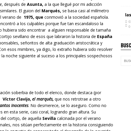
e
, después de
Asunta,
a la que llegué por mi adicción
imilares. El guion del
Marqués,
se basa casi al milímetro
la
el verano de
1975, que
conmovió a la sociedad española.
0
ncontró a los culpables porque fue tan escandaloso la
0
aro hubiera sido encontrar a alguien responsable de tamaña
ortijo sevillano de esos que labraron la historia de
España
ponsables, señoritos de alta graduación aristocrática y
BUSC
on esos mimbres, ya digo, lo extraño hubiera sido resolver
r la noche siguiente al suceso a los principales sospechosos
ación soberbia de todo el elenco, donde destaca (por
a
Víctor Clavijo
,
el marqués,
que nos retrotrae a otro
antos Inocentes
. No desmerece, se lo aseguro. Como no
en esta serie, casi coral, logrando gran altura. Su
del cortijo, de aquella
Sevilla
calcinada por el verano
rnales, nos sitúan perfectamente en la historia consiguiendo