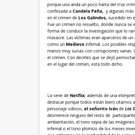
porque una anda un poco harta del
true crim
confesada a
Candela Peña,
y algunas más s
en el crimen de
Los Galindos,
sucedido en 
Fue un crimen no resuelto, donde nunca se e
forma de conducir la investigación que lo r
masacre. Las víctimas eran aparceros de un c
como un
Medievo
infernal. Los posibles res
manos muy sucias con corrupciones varias. C
el crimen. Con decirles que se dejó pernocta
en el lugar del crimen, está todo dicho.
La serie de
Netflix
, además de una interpret
destacar porque todos están bien) citamos 
personaje odioso,
el señorito
Iván
de
Los S
desmerece ninguno del resto de participantes 
ambientación, el tono sepia de las imágenes 
infernal o el tono plomizo de los meses inve