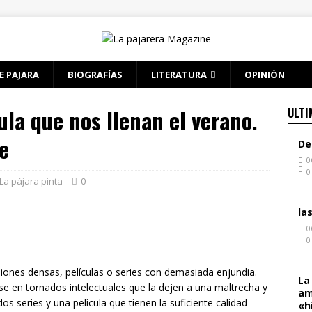
E PAJARA
BIOGRAFÍAS
LITERATURA
OPINIÓN
ula que nos llenan el verano.
ULTI
e
De
0
0
La pájara pinta
0
la
0
0
iones densas, películas o series con demasiada enjundia.
La
e en tornados intelectuales que la dejen a una maltrecha y
am
os series y una película que tienen la suficiente calidad
«h