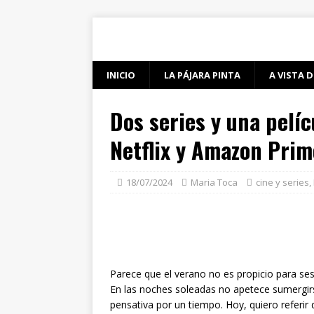
INICIO
LA PÁJARA PINTA
A VISTA D
Dos series y una pelíc
Netflix y Amazon Prim
18/07/2024
Maria Toca
cine y series
,
Parece que el verano no es propicio para ses
En las noches soleadas no apetece sumergirs
pensativa por un tiempo. Hoy, quiero referir d