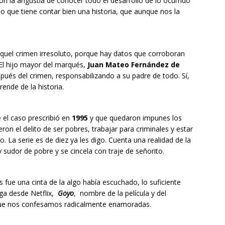
on la angustia de conocer todo el desarrollo de lo ocurrido
lo que tiene contar bien una historia, que aunque nos la
 aquel crimen irresoluto, porque hay datos que corroboran
 El hijo mayor del marqués,
Juan Mateo Fernández de
spués del crimen, responsabilizando a su padre de todo. Sí,
rende de la historia.
 el caso prescribió en
1995
y que quedaron impunes los
on el delito de ser pobres, trabajar para criminales y estar
 La serie es de diez ya les digo. Cuenta una realidad de la
sudor de pobre y se cincela con traje de señorito.
s fue una cinta de la algo había escuchado, lo suficiente
ega desde Netflix,
Goyo
, nombre de la película y del
 que nos confesamos radicalmente enamoradas.