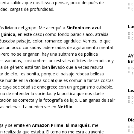
ierta calidez que nos lleva a pensar, poco después de
0
lidad, cargas de profundidad.
0
La
s liviana del grupo. Me acerqué a
Sinfonía en azul
0
(
Jónico,
en este caso) como fondo paradisiaco, atraída
0
. Buscaba paisaje, color, romance agridulce. Vamos, lo que
adas un poco cansadas aderezadas de agotamiento mental.
 Pero no se engañen, hay una subtrama de política
AY
variadas, costumbres ancestrales difíciles de erradicar y
ES
ia de género está tan bien llevado que a veces resulta
0
sar de ello, es bonita, porque el paisaje rebosa belleza
1
 se hunde en la cloaca social que es común a tantas costas
e cuya sociedad se ennegrece con un gregarismo culpable.
la
de entender la sociedad y la política que nos duele
0
ación es correcta y la fotografía de lujo. Dan ganas de salir
0
slas helenas. La pueden ver en
Netflix.
Dí
ga y se emite en
Amazon Prime.
El marqués
, me
0
bien realizada que estaba. El tema no me esra atrayente
1