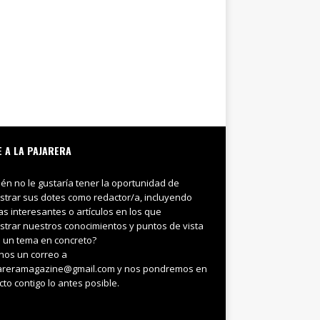
E A LA PAJARERA
ién no le gustaría tener la oportunidad de
trar sus dotes como redactor/a, incluyendo
ias interesantes o artículos en los que
trar nuestros conocimientos y puntos de vista
 un tema en concreto?
nos un correo a
areramagazine@gmail.com y nos pondremos en
cto contigo lo antes posible.