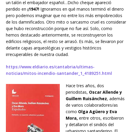
un talón el embajador español…Dicho cheque apareció
perdido en
¡1947!
Ignoramos en qué manos terminó el dinero
pero podemos imaginar que no entre los más empobrecidos
de los damnificados. Otro mito o sarcasmo cruel es considerar
que hubo reconstrucción porque no fue así. Solo, como
hemos destacado anteriormente, se reconstruyeron los
edificios religiosos, el resto se arrasó. Es más, se llevaron por
delante capas arqueológicas y vestigios históricos
irrecuperables de nuestra ciudad.
https://www.eldiario.es/cantabria/ultimas-
noticias/mitos-incendio-santander_1_4189251.html
Hace tres años, dos
periodistas,
Oscar Allende y
Guillem Ruisánchez
, además
de varios colaboradores/as
como
Olga Agüero y Eva
Mora,
entre otros, escribieron
y detallaron el sindiós del
urbanismo santanderino. El