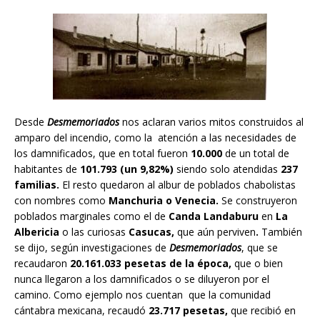
Desde
Desmemoriados
nos aclaran varios mitos construidos al
amparo del incendio, como la atención a las necesidades de
los damnificados, que en total fueron
10.000
de un total de
habitantes de
101.793 (un 9,82%)
siendo solo atendidas
237
familias.
El resto quedaron al albur de poblados chabolistas
con nombres como
Manchuria o Venecia.
Se construyeron
poblados marginales como el de
Canda Landaburu
en
La
Albericia
o las curiosas
Casucas,
que aún perviven
.
También
se dijo, según investigaciones de
Desmemoriados
, que se
recaudaron
20.161.033 pesetas de la época,
que o bien
nunca llegaron a los damnificados o se diluyeron por el
camino. Como ejemplo nos cuentan que la comunidad
cántabra mexicana, recaudó
23.717 pesetas,
que recibió en