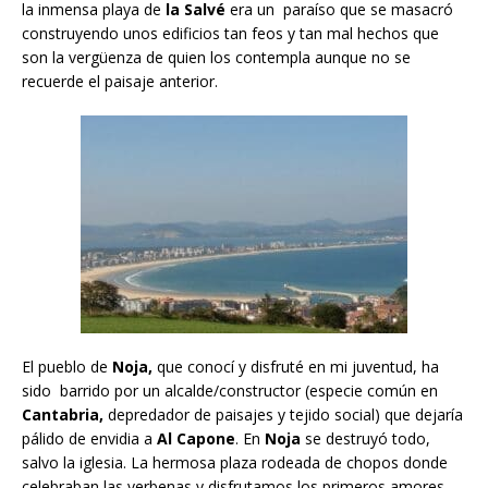
la inmensa playa de
la Salvé
era un paraíso que se masacró
construyendo unos edificios tan feos y tan mal hechos que
son la vergüenza de quien los contempla aunque no se
recuerde el paisaje anterior.
El pueblo de
Noja,
que conocí y disfruté en mi juventud, ha
sido barrido por un alcalde/constructor (especie común en
Cantabria,
depredador de paisajes y tejido social) que dejaría
pálido de envidia a
Al Capone
. En
Noja
se destruyó todo,
salvo la iglesia. La hermosa plaza rodeada de chopos donde
celebraban las verbenas y disfrutamos los primeros amores,