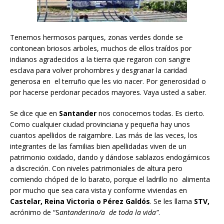
Tenemos hermosos parques, zonas verdes donde se
contonean briosos arboles, muchos de ellos traídos por
indianos agradecidos a la tierra que regaron con sangre
esclava para volver prohombres y desgranar la caridad
generosa en el terruño que les vio nacer. Por generosidad o
por hacerse perdonar pecados mayores. Vaya usted a saber.
Se dice que en
Santander
nos conocemos todas. Es cierto.
Como cualquier ciudad provinciana y pequeña hay unos
cuantos apellidos de raigambre. Las más de las veces, los
integrantes de las familias bien apellidadas viven de un
patrimonio oxidado, dando y dándose sablazos endogámicos
a discreción. Con niveles patrimoniales de altura pero
comiendo chóped de lo barato, porque el ladrillo no alimenta
por mucho que sea cara vista y conforme viviendas en
Castelar, Reina Victoria o Pérez Galdós
. Se les llama
STV,
acrónimo de “S
antanderino/a de toda la vida”
.