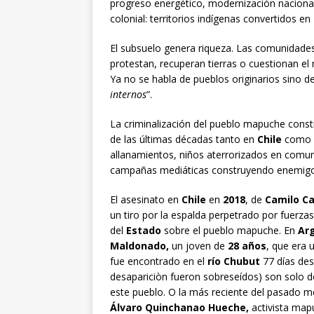
progreso energético, modernización naciona
colonial: territorios indígenas convertidos e
El subsuelo genera riqueza. Las comunidade
protestan, recuperan tierras o cuestionan el 
Ya no se habla de pueblos originarios sino de
internos
”.
La criminalización del pueblo mapuche consti
de las últimas décadas tanto en
Chile
como
allanamientos, niños aterrorizados en comuni
campañas mediáticas construyendo enemigos f
El asesinato en
Chile
en
2018
, de
Camilo Ca
un tiro por la espalda perpetrado por fuerzas
del
Estado
sobre el pueblo mapuche. En
Arg
Maldonado,
un joven de
28 años
, que era 
fue encontrado en el
río Chubut
77 días des
desapariciòn fueron sobreseídos) son solo d
este pueblo. O la más reciente del pasado 
Álvaro Quinchanao Hueche,
activista map