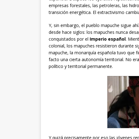
empresas forestales, las petroleras, las hidr
transición energética. El extractivismo cambi
Y, sin embargo, el pueblo mapuche sigue ahí
desde hace siglos: los mapuches nunca desa
conquistados por el
Imperio español
. Mien
colonial, los mapuches resistieron durante si
mapuche, la monarquía española tuvo que fi
facto una cierta autonomía territorial. No er
político y territorial permanente.
Y quizá precisamente por eso las jóvenes re