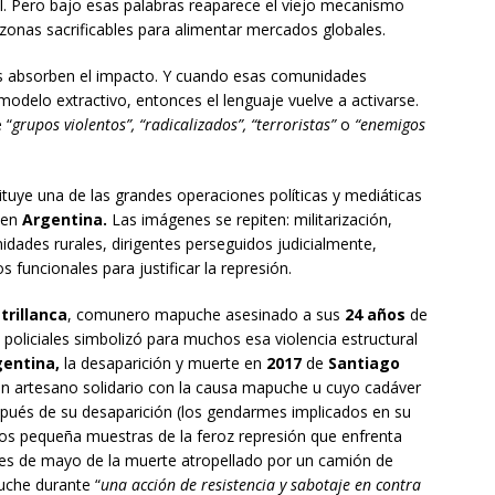
l. Pero bajo esas palabras reaparece el viejo mecanismo
n zonas sacrificables para alimentar mercados globales.
s absorben el impacto. Y cuando esas comunidades
modelo extractivo, entonces el lenguaje vuelve a activarse.
 “
grupos violentos”, “radicalizados”, “terroristas”
o
“enemigos
tuye una de las grandes operaciones políticas y mediáticas
 en
Argentina.
Las imágenes se repiten: militarización,
dades rurales, dirigentes perseguidos judicialmente,
uncionales para justificar la represión.
trillanca
, comunero mapuche asesinado a sus
24 años
de
 policiales simbolizó para muchos esa violencia estructural
entina,
la desaparición y muerte en
2017
de
Santiago
un artesano solidario con la causa mapuche u cuyo cadáver
pués de su desaparición (los gendarmes implicados en su
os pequeña muestras de la feroz represión que enfrenta
mes de mayo de la muerte atropellado por un camión de
uche durante “
una acción de resistencia y sabotaje en contra