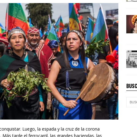
BUSC
 conquistar. Luego, la espada y la cruz de la corona
 Más tarde el ferrocarril, las grandes haciendas, las