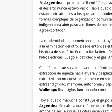
En
Argentina
el proceso se llamó “
Conquist
el desierto nunca estuvo vacío. Había pueblos 
estados dictatoriales a los que llaman moder
formas complejas de organización comunita
indígena para abrir paso a millones de hectá
agroexportador.
La modernidad latinoamericana se construyó
a la eliminación del otro. Desde entonces el
histórica de sacrificio. Primero fue la tierra 
hidroeléctricas. Luego el petróleo y el gas. A
Cada época trae su vocabulario económico 
extracción de riqueza hacia afuera y despl
extractivismo no consiste solamente en sacar
extraer dignidad, memoria, autonomía y capac
Wallmapu
lleva siglos funcionando como un
Hoy el pueblo mapuche constituye el grupo
Argentina
. Se calcula que más de dos mil
ambos países, aunque las cifras varían según 