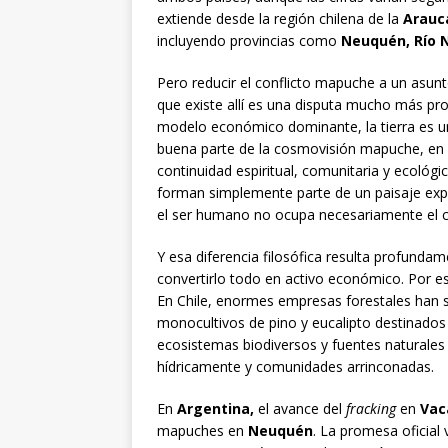
extiende desde la región chilena de la
Arauc
incluyendo provincias como
Neuquén, Río 
Pero reducir el conflicto mapuche a un asunto
que existe allí es una disputa mucho más prof
modelo económico dominante, la tierra es un r
buena parte de la cosmovisión mapuche, en c
continuidad espiritual, comunitaria y ecológic
forman simplemente parte de un paisaje expl
el ser humano no ocupa necesariamente el c
Y esa diferencia filosófica resulta profunda
convertirlo todo en activo económico. Por e
En Chile, enormes empresas forestales han s
monocultivos de pino y eucalipto destinados a
ecosistemas biodiversos y fuentes naturales
hídricamente y comunidades arrinconadas.
En
Argentina,
el avance del
fracking
en
Vac
mapuches en
Neuquén
. La promesa oficial