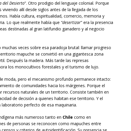
a del Desierto
”. Otro prodigio del lenguaje colonial. Porque
viviendo allí desde siglos antes de la llegada de los
nos. Había cultura, espiritualidad, comercio, memoria y
ria. Lo que realmente había que
“desertizar
” era la presencia
reas destinadas al gran latifundio ganadero y al negocio
 muchas veces sobre esa paradoja brutal: llamar progreso
 territorio mapuche se convirtió en una gigantesca zona
fértil. Después la madera. Más tarde las represas
hora los monocultivos forestales y el turismo de lujo.
de moda, pero el mecanismo profundo permanece intacto:
azamiento de comunidades hacia los márgenes. Porque el
 recursos naturales de un territorio. Consiste también en
idad de decisión a quienes habitan ese territorio. Y el
 laboratorio perfecto de esa maquinaria.
 indígena más numeroso tanto en
Chile
como en
lones de personas se reconocen como mapuches entre
censos y criterios de autoidentificación. Su presencia se