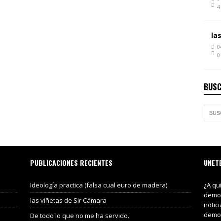
4
la
0
0
BUSC
PUBLICACIONES RECIENTES
UNET
Ideología practica (falsa cual euro de madera)
¿A qu
demos
las viñetas de Sir Cámara
notic
demos
De todo lo que no me ha servido.