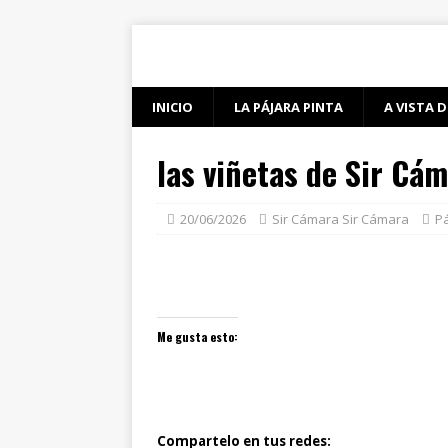
INICIO
LA PÁJARA PINTA
A VISTA D
las viñetas de Sir Cá
20/06/2026
Sir Cámara Sir Cámara
Pá
Me gusta esto:
Compartelo en tus redes: