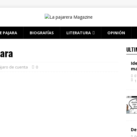
E PAJARA
BIOGRAFÍAS
LITERATURA
OPINIÓN
mara
ULTI
Id
jaro de cuenta
0
ma
0
1
De
0