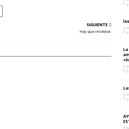
2
la
SIGUIENTE
0
Hay que resetear.
0
La
am
«h
0
0
La
0
0
AY
ES
0