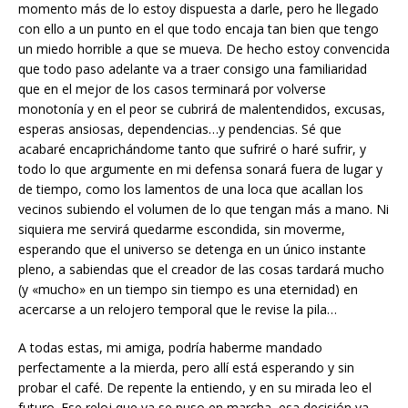
momento más de lo estoy dispuesta a darle, pero he llegado
con ello a un punto en el que todo encaja tan bien que tengo
un miedo horrible a que se mueva. De hecho estoy convencida
que todo paso adelante va a traer consigo una familiaridad
que en el mejor de los casos terminará por volverse
monotonía y en el peor se cubrirá de malentendidos, excusas,
esperas ansiosas, dependencias…y pendencias. Sé que
acabaré encaprichándome tanto que sufriré o haré sufrir, y
todo lo que argumente en mi defensa sonará fuera de lugar y
de tiempo, como los lamentos de una loca que acallan los
vecinos subiendo el volumen de lo que tengan más a mano. Ni
siquiera me servirá quedarme escondida, sin moverme,
esperando que el universo se detenga en un único instante
pleno, a sabiendas que el creador de las cosas tardará mucho
(y «mucho» en un tiempo sin tiempo es una eternidad) en
acercarse a un relojero temporal que le revise la pila…
A todas estas, mi amiga, podría haberme mandado
perfectamente a la mierda, pero allí está esperando y sin
probar el café. De repente la entiendo, y en su mirada leo el
futuro. Ese reloj que ya se puso en marcha, esa decisión ya