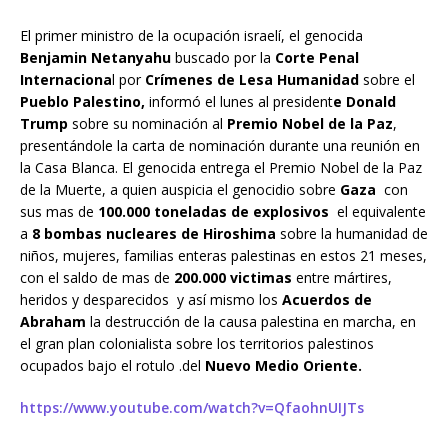
El primer ministro de la ocupación israelí, el genocida
Benjamin Netanyahu
buscado por la
Corte Penal
Internaciona
l por
Crímenes de Lesa Humanidad
sobre el
Pueblo Palestino,
informó el lunes al president
e Donald
Trump
sobre su nominación al
Premio Nobel de la Paz
,
presentándole la carta de nominación durante una reunión en
la Casa Blanca. El genocida entrega el Premio Nobel de la Paz
de la Muerte, a quien auspicia el genocidio sobre
Gaza
con
sus mas de
100.000 toneladas de explosivos
el equivalente
a
8 bombas nucleares de Hiroshima
sobre la humanidad de
niños, mujeres, familias enteras palestinas en estos 21 meses,
con el saldo de mas de
200.000 victimas
entre mártires,
heridos y desparecidos y así mismo los
Acuerdos de
Abraham
la destrucción de la causa palestina en marcha, en
el gran plan colonialista sobre los territorios palestinos
ocupados bajo el rotulo .del
Nuevo Medio Oriente.
https://www.youtube.com/watch?v=QfaohnUIJTs