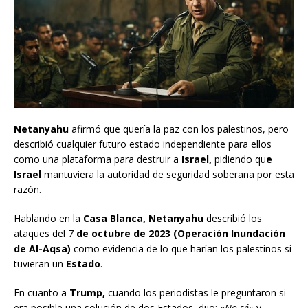
Netanyahu
afirmó que quería la paz con los palestinos, pero
describió cualquier futuro estado independiente para ellos
como una plataforma para destruir a
Israel,
pidiendo qu
e
Israel
mantuviera la autoridad de seguridad soberana por esta
razón.
Hablando en la
Casa Blanca, Netanyahu
describió los
ataques del 7
de octubre de 2023 (Operación Inundación
de Al-Aqsa)
como evidencia de lo que harían los palestinos si
tuvieran un
Estado
.
En cuanto a
Trump,
cuando los periodistas le preguntaron si
era posible una solución de dos Estados, dijo: «
No sé»
y