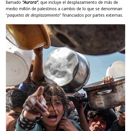
llamado
“Aurora”
, que incluye el desplazamiento de más de
medio millón de palestinos a cambio de lo que se denominan
“
paquetes de desplazamiento
” financiados por partes externas.