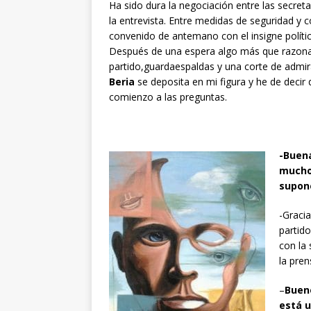
Ha sido dura la negociación entre las secret
la entrevista. Entre medidas de seguridad y
convenido de antemano con el insigne polític
Después de una espera algo más que razonab
partido,guardaespaldas y una corte de admira
Beria
se deposita en mi figura y he de decir
comienzo a las preguntas.
-Buen
mucho
supon
-Gracia
partid
con la
la pre
–
Bueno
está 