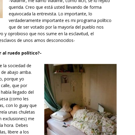
-Vladimir, me llamo Vladimir, como Ilich, se lo repito
querida. Creo que está usted llevando de forma
equivocada la entrevista. Lo importante, lo
verdaderamente importante es mi programa político
que de ser votado por la mayoría del pueblo nos
ivo y oprobioso que nos sume en la esclavitud, el
s esclavos de unos amos desconocidos-
r al ruedo político?-
de la sociedad de
 de abajo arriba.
o, porque yo
 calle, que por
 había llegado del
sesa (como les
as, con lo guay que
freía unas chuletas
n exclusiones) me
 la hora. Debes
as, libere a los