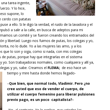
a una tarea ingente,
erzo. Y lo hice,
e eso supone, lo
e cerdo con patatas
se a ello. Si le digo la verdad, el ruido de la lavadora y el
lsó a salir a la calle, en busca de adeptos para mi
Formamos un comité y se fueron creando los entramados del
ción y libertad. Luego nos fuimos de putas, los colegas y yo,
rita, no lo dude. Yo a las mujeres las amo, y a los
 que lo son y oiga, como si nada, con mis colegas
 de putas, porque hay que integrarlas en el sistema
y yo. Son trabajadoras normales, como cualquiera y allí ya,
colegas y yo, sabe. Creamos el
FLEMA;
de eso hace un
tiempo y mire hasta donde hemos llegado-
–
Que bien, que normal todo, Vladimir. Pero ¿no
cree usted que eso de vender el cuerpo, de
utilizar el cuerpo femenino para liberar pulsiones
previo pago, es un poco capitalista?-
-No, al contrario. Yo le explico, que ustedes las