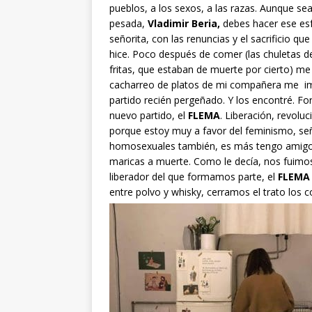
pueblos, a los sexos, a las razas. Aunque se
pesada,
Vladimir Beria,
debes hacer ese esfu
señorita, con las renuncias y el sacrificio qu
hice. Poco después de comer (las chuletas d
fritas, que estaban de muerte por cierto) me pu
cacharreo de platos de mi compañera me impu
partido recién pergeñado. Y los encontré. 
nuevo partido, el
FLEMA
. Liberación, revolu
porque estoy muy a favor del feminismo, seño
homosexuales también, es más tengo amigos
maricas a muerte. Como le decía, nos fuimos
liberador del que formamos parte, el
FLEMA
entre polvo y whisky, cerramos el trato los 