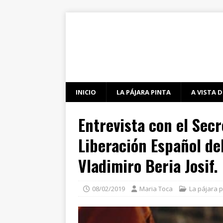
INICIO
LA PÁJARA PINTA
A VISTA D
Entrevista con el Sec
Liberación Español de
Vladimiro Beria Josif.
08/02/2019
Maria Toca
La pájara p