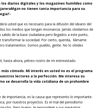
 los diarios digitales y los magazines humildes como
jareraMgzn no tienen tanta importancia para su
egia?-
derá usted que es necesario para la difusión del ideario del
todos los medios que tengan resonancia. Jamás olvidamos de
salido de la base ciudadana pero llegados a este punto,
e transformar la sociedad. Por cierto, querida, llámame
ero tratamientos. Somos pueblo, gente. No lo olvides
, hasta ahora, pétreo rostro de mi entrevistado.
é más cómodo. Mi interés en usted no es el programa
nuestros lectores a la perfección. Me interesa su
ómo se desarrolla la vida cotidiana de un prohombre
e de importancia, es la causa que represento lo importante.
ica, por nuestros proyectos. Es el mal del periodismo
 mucho. Pero bueno, le responderé a sus preguntas,