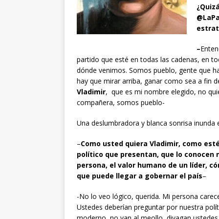
¿Quizá
@LaPa
estrat
–
Enten
partido que esté en todas las cadenas, en 
dónde venimos. Somos pueblo, gente que ha 
hay que mirar arriba, ganar como sea a fin d
Vladimir
, que es mi nombre elegido, no qui
compañera, somos pueblo-
Una deslumbradora y blanca sonrisa inunda el
–
Como usted quiera Vladimir, como est
político que presentan, que lo conocen 
persona, el valor humano de un líder, c
que puede llegar a gobernar el país
–
-No lo veo lógico, querida. Mi persona carec
Ustedes deberían preguntar por nuestra polít
moderno, no van al meollo, divagan ustedes