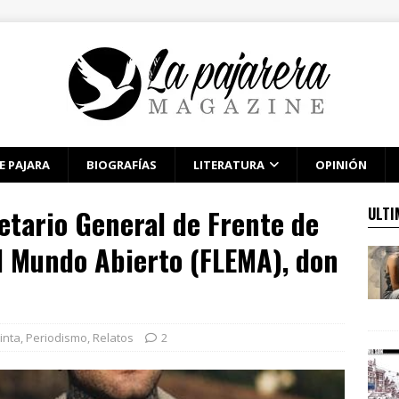
E PAJARA
BIOGRAFÍAS
LITERATURA
OPINIÓN
retario General de Frente de
ULTI
l Mundo Abierto (FLEMA), don
inta
,
Periodismo
,
Relatos
2