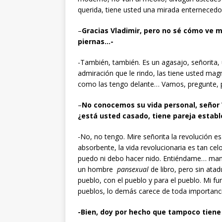
querida, tiene usted una mirada enternecedo
–
Gracias Vladimir, pero no sé cómo ve 
piernas…-
-También, también. Es un agasajo, señorita,
admiración que le rindo, las tiene usted magn
como las tengo delante… Vamos, pregunte, 
–
No conocemos su vida personal, señor 
¿está usted casado, tiene pareja establ
-No, no tengo. Mire señorita la revolución es
absorbente, la vida revolucionaria es tan cel
puedo ni debo hacer nido. Entiéndame… man
un hombre
pansexual
de libro, pero sin ata
pueblo, con el pueblo y para el pueblo. Mi fun
pueblos, lo demás carece de toda importanc
-Bien, doy por hecho que tampoco tiene 