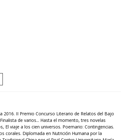
a 2016. II Premio Concurso Literario de Relatos del Bajo
Finalista de varios... Hasta el momento, tres novelas
s, El viaje a los cien universos. Poemario: Contingencias.
tos corales. Diplomada en Nutrición Humana por la
Tradicional China por el Real Centro Universitario María