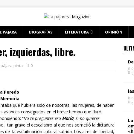
E PAJARA
BIOGRAFÍAS
LITERATURA
OPINIÓN
, izquierdas, libre.
ULTI
De
 pájara pinta
0
0
2
la
a Peredo
e
Memoria
0
0
untaba qué hubiera sido de nosotras, las mujeres, de haber
s avances conseguidos en el breve tiempo que duró.
pondiendo: “
No te preguntes eso
María
, si no quieres
La
so, tan grave el descalabro al que nos sometió la dictadura
am
«h
e la esquilmación cultural sufrida. Los aires de libertad,