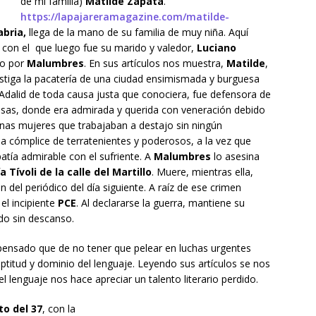
de mi familia)
Matilde Zapata
.
https://lapajareramagazine.com/matilde-
bria,
llega de la mano de su familia de muy niña. Aquí
co con el que luego fue su marido y valedor,
Luciano
do por
Malumbres
. En sus artículos nos muestra,
Matilde
,
fustiga la pacatería de una ciudad ensimismada y burguesa
 Adalid de toda causa justa que conociera, fue defensora de
esas, donde era admirada y querida con veneración debido
nas mujeres que trabajaban a destajo sin ningún
sia cómplice de terratenientes y poderosos, a la vez que
tía admirable con el sufriente. A
Malumbres
lo asesina
a Tívoli de la calle del Martillo
. Muere, mientras ella,
n del periódico del día siguiente. A raíz de ese crimen
 el incipiente
PCE
. Al declararse la guerra, mantiene su
ndo sin descanso.
ensado que de no tener que pelear en luchas urgentes
 aptitud y dominio del lenguaje. Leyendo sus artículos se nos
el lenguaje nos hace apreciar un talento literario perdido.
o del 37
, con la