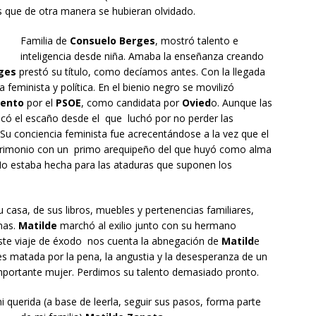
s que de otra manera se hubieran olvidado.
Familia de
Consuelo Berges
, mostró talento e
inteligencia desde niña. Amaba la enseñanza creando
ges
prestó su título, como decíamos antes. Con la llegada
a feminista y política. En el bienio negro se movilizó
ento
por el
PSOE
, como candidata por
Ovied
o. Aunque las
có el escaño desde el que luchó por no perder las
 Su conciencia feminista fue acrecentándose a la vez que el
atrimonio con un primo arequipeño del que huyó como alma
No estaba hecha para las ataduras que suponen los
 su casa, de sus libros, muebles y pertenencias familiares,
nas.
Matilde
marchó al exilio junto con su hermano
triste viaje de éxodo nos cuenta la abnegación de
Matild
e
 matada por la pena, la angustia y la desesperanza de un
importante mujer. Perdimos su talento demasiado pronto.
i querida (a base de leerla, seguir sus pasos, forma parte