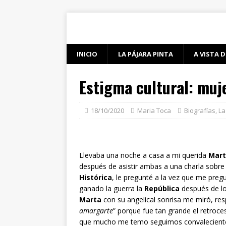
INICIO
LA PÁJARA PINTA
A VISTA D
Estigma cultural: mujer
18/10/2020
Maria Toca
Biografías
,
La
Llevaba una noche a casa a mi querida
Mart
después de asistir ambas a una charla sobr
Histórica
, le pregunté a la vez que me preg
ganado la guerra la
República
después de lo
Marta
con su angelical sonrisa me miró, res
amargarte
” porque fue tan grande el retroce
que mucho me temo seguimos convalecientes d