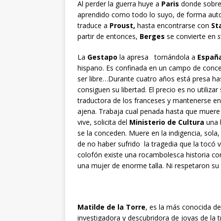
Al perder la guerra huye a
Paris
donde sobrev
aprendido como todo lo suyo, de forma auto
traduce a
Proust,
hasta encontrarse con
St
partir de entonces,
Berges
se convierte en
s
La
Gestapo
la apresa tornándola a
España
hispano. Es confinada en un campo de concent
ser libre…Durante cuatro años está presa has
consiguen su libertad. El precio es no utiliz
traductora de los franceses y mantenerse en 
ajena. Trabaja cual penada hasta que muer
vive, solicita del
Ministerio de Cultura
una 
se la conceden. Muere en la indigencia, sol
de no haber sufrido la tragedia que la tocó 
colofón existe una rocambolesca historia con 
una mujer de enorme talla. Ni respetaron s
Matilde de la Torre
, es la más conocida de 
investigadora y descubridora de joyas de la 