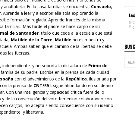
y analfabeta. En la casa familiar se encuentra,
Consuelo,
. Aprende a leer y a escribir ella sola explorando la
la
ecibe formación reglada. Aprende francés de la misma
0
asa familiar…Más tarde el padre se hace cargo de su
0
rmal de Santander
, título que cede a la escuela que está
riada,
Matilde de la Torre. Matilde
no es maestra y
BUSC
escuela. Ambas saben que el camino de la libertad se debe
das las fuerzas.
ia, independiente y no soporta la dictadura de
Primo de
amilia de su padre. Escribe en la prensa de cada ciudad
España
con el advenimiento de la
República
, ilusionada por
 con la prensa de
CNT/FAI
, sigue ahondando en su ideario
r. Con una inteligencia y capacidad crítica fuera de lo
 y de la consecución del voto femenino colaborando con
recen cargos, no acepta siendo consecuente con su ideario
ependiente y libertaria.