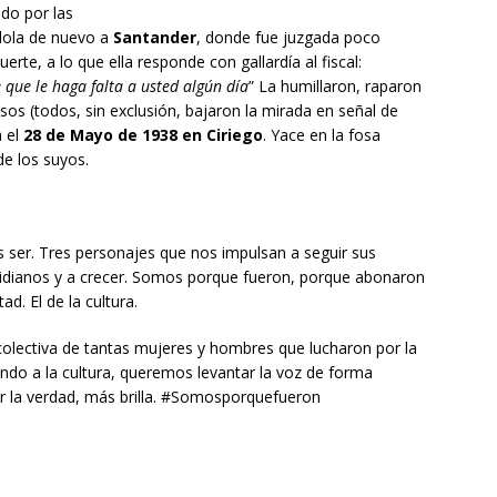
do por las
ndola de nuevo a
Santander
, donde fue juzgada poco
te, a lo que ella responde con gallardía al fiscal:
 que le haga falta a usted algún día
” La humillaron, raparon
sos (todos, sin exclusión, bajaron la mirada en señal de
a el
28 de Mayo de 1938 en Ciriego
. Yace en la fosa
e los suyos.
 ser. Tres personajes que nos impulsan a seguir sus
otidianos y a crecer. Somos porque fueron, porque abonaron
ad. El de la cultura.
colectiva de tantas mujeres y hombres que lucharon por la
undo a la cultura, queremos levantar la voz de forma
ar la verdad, más brilla. #Somosporquefueron