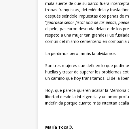
mala suerte de que su barco fuera intercepta
tropas franquistas, deteniéndola y trasladá
después siéndole impuestas dos penas de muer
“
guárdese señor fiscal una de las penas, puede
el pelo, pasearon desnuda delante de los pre
respeto a una mujer tan grande) Fue fusilad
común del mismo cementerio en compañía d
La perdimos pero jamás la olvidamos.
Son tres mujeres que definen lo que pudimos
huellas y tratar de superar los problemas c
un camino que hoy transitamos. El de la libert
Hoy, que parece quieren acallar la Memoria 
libertad desde la inteligencia y un amor prof
indefinida porque cuanto más intentan acall
María Toca©.