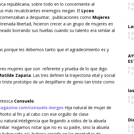
poca republicana, sobre todo en lo concerniente al
0
0
s más recalcitrantes enemigos niegan. El
Lyceo
ue comenzaban a despuntar, publicaciones como
Mujeres
strenada libertad, hicieron crecer a un grupo de mujeres en
La
uneado borrando sus huellas cuando su talento era similar al
0
0
as porque les debemos tanto que el agradecimiento es y
AY
ES
tres mujeres que son referente y prueba de lo que digo.
0
2
Matilde Zapata
. Las tres definen la trayectoria vital y social
 triste prototipo de un despilfarro de genio tan triste como
la
0
antesca
Consuelo
.
0
amagazine.com/consuelo-berges
Hija natural de mujer de
ñorito al fin y al cabo con ese orgullo de clase
Dí
 natural inteligencia que llegando a oídos de la abuela
amiliar. Hagamos notar que no es su padre, sino la abuela
0
1
o haber sido así, hubiera crecido en las montañas de