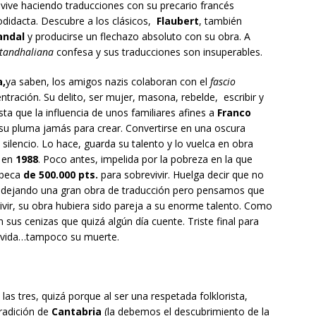
ive haciendo traducciones con su precario francés
didacta. Descubre a los clásicos,
Flaubert
, también
andal
y producirse un flechazo absoluto con su obra. A
tandhaliana
confesa y sus traducciones son insuperables.
,
ya saben, los amigos nazis colaboran con el
fascio
ración. Su delito, ser mujer, masona, rebelde, escribir y
ta que la influencia de unos familiares afines a
Franco
ar su pluma jamás para crear. Convertirse en una oscura
silencio. Lo hace, guarda su talento y lo vuelca en obra
e en
1988
. Poco antes, impelida por la pobreza en la que
beca
de 500.000 pts.
para sobrevivir. Huelga decir que no
a, dejando una gran obra de traducción pero pensamos que
vivir, su obra hubiera sido pareja a su enorme talento. Como
sus cenizas que quizá algún día cuente. Triste final para
u vida…tampoco su muerte.
las tres, quizá porque al ser una respetada folklorista,
tradición de
Cantabria
(la debemos el descubrimiento de la