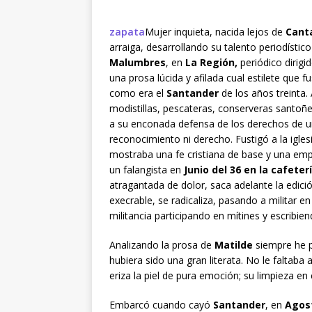
zapata
Mujer inquieta, nacida lejos de
Canta
arraiga, desarrollando su talento periodísti
Malumbres
, en
La Región,
periódico dirigi
una prosa lúcida y afilada cual estilete que 
como era el
Santander
de los años treinta.
modistillas, pescateras, conserveras santoñ
a su enconada defensa de los derechos de u
reconocimiento ni derecho. Fustigó a la igle
mostraba una fe cristiana de base y una empa
un falangista en
Junio del 36 en la cafeterí
atragantada de dolor, saca adelante la edició
execrable, se radicaliza, pasando a militar en
militancia participando en mítines y escribie
Analizando la prosa de
Matilde
siempre he p
hubiera sido una gran literata. No le faltaba
eriza la piel de pura emoción; su limpieza en 
Embarcó cuando cayó
Santander
, en
Agost