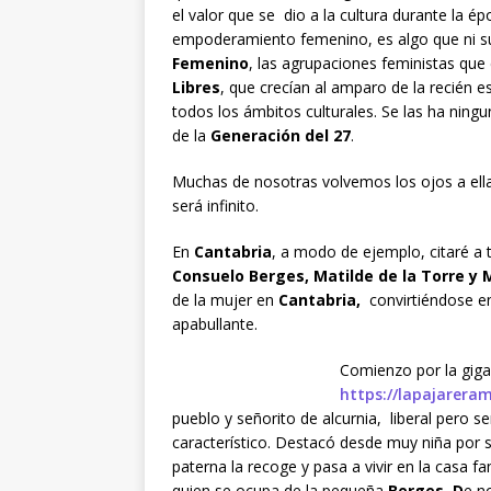
el valor que se dio a la cultura durante la é
empoderamiento femenino, es algo que ni su
Femenino
, las agrupaciones feministas q
Libres
, que crecían al amparo de la recién e
todos los ámbitos culturales. Se las ha ning
de la
Generación del 27
.
Muchas de nosotras volvemos los ojos a ell
será infinito.
En
Cantabria
, a modo de ejemplo, citaré a 
Consuelo Berges, Matilde de la Torre y 
de la mujer en
Cantabria,
convirtiéndose en
apabullante.
Comienzo por la gig
https://lapajarer
pueblo y señorito de alcurnia, liberal pero se
característico. Destacó desde muy niña por su
paterna la recoge y pasa a vivir en la casa f
quien se ocupa de la pequeña
Berges. D
e n