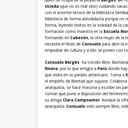
Ucieda
(que no es mal sitio) cuidando vacas 
con el enorme tesoro de la biblioteca familiar
biblioteca de forma autodidacta porque no r
forma, leyendo textos en la soledad de la c
formación como maestra en la
Escuela No
formando en
Cabezón
, la otra mujer de la t
necesita el título de
Consuelo
para abrir la 
empedrar de cultura y a ello se ponen con to
Consuelo Bergés
ha crecido libre, libertar
Rivera
, por lo que emigra a
Perú
donde hay f
que visita en su periplo americano. Torna a
el empeño de libertad que supone. Colabora
anarquista, se hace masona y escribe sin para
común que pone a disposición del feminismo
su amiga
Clara Campoamor
. Aunque la of
anarquista.
Consuelo
voló siempre libre, ind