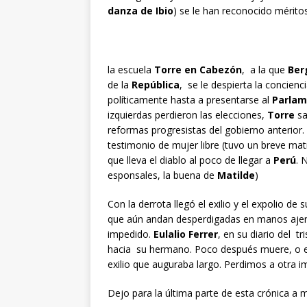
danza de Ibio
) se le han reconocido mérito
la escuela
Torre en Cabezón
, a la que
Ber
de la
República
, se le despierta la concienci
políticamente hasta a presentarse al
Parlam
izquierdas perdieron las elecciones,
Torre
sa
reformas progresistas del gobierno anterior.
testimonio de mujer libre (tuvo un breve m
que lleva el diablo al poco de llegar a
Perú
. 
esponsales, la buena de
Matilde
)
Con la derrota llegó el exilio y el expolio de
que aún andan desperdigadas en manos aje
impedido.
Eulalio Ferrer
, en su diario del 
hacia su hermano. Poco después muere, o es
exilio que auguraba largo. Perdimos a otra 
Dejo para la última parte de esta crónica a m