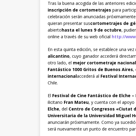
Tras la buena acogida de las anteriores edic
inscripción de cortometrajes
para partici
celebración serán anunciadas próximamente. E
quieran presentar sus
cortometrajes de gé
abierto
hasta el lunes 9 de octubre
, pudie
online a través de su web oficial
http://www
En esta quinta edición, se establece una vez
alicantino
, cuyo ganador accederá directame
otro lado, el
mejor cortometraje nacional
Fantástico 1000 Gritos de Buenos Aires
,
internacional
accederá al
Festival Interna
Chile.
El
Festival de Cine Fantástico de Elche 
ilicitano
Fran Mateu
, y cuenta con el apoyo
Elche
, del
Centro de Congresos «Ciutat d
Universitaria de la Universidad Miguel 
anunciarán próximamente. Como ya sucedió e
será nuevamente un punto de encuentro para