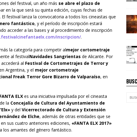
iones del festival, un año más
se abre el plazo de
par en la que será su quinta edición, cuyas fechas de
l festival lanza la convocatoria a todos los cineastas que
nero fantástico
, y el período de inscripción estará
ndo acceder a las bases y al procedimiento de inscripción
.
festivalcinefantaelx.com/
inscripcion/
.
 más la categoría para competir al
mejor cortometraje
nte al festival
Navidades Sangrientas
de Alicante. Por
accederá al
Festival de Cortometrajes de Terror y
 en Argentina, y el
mejor cortometraje
cional Freak Terror Gore Bizarro de Valparaíso
, en
BUSC
– FANTA ELX
es una iniciativa impulsada por el cineasta
 de la
Concejalía de Cultura del Ayuntamiento de
’Elx»
y del
Vicerrectorado de Cultura y Extensión
Hernández de Elche
, además de otras entidades que se
n sus cuatro anteriores ediciones,
«FANTA ELX 2017»
 los amantes del género fantástico.