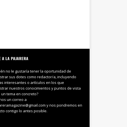
E A LA PAJARERA
ién no le gustaría tener la oportunidad de
trar sus dotes como redactor/a, incluyendo
ias interesantes o artículos en los que
trar nuestros conocimientos y puntos de vista
 un tema en concreto?
nos un correo a
areramagazine@gmail.com y nos pondremos en
cto contigo lo antes posible.