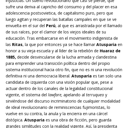
injusticias. Un sueño revolucionario que casi se pierde, que
sufre una deriva al capricho del consumo y del placer en esa
adolescencia postsovietica, de capitalismo puro, pero que
luego agitan y recuperan las batallas campales en que se ve
envuelta en el sur del
Perú
, al que es arrastrada por el llamado
de sus raíces, por el clamor de los viejos ideales de su
educación. Tras embarcarse en el movimiento indigenista de
las
Ritas
, la que por entonces ya se hace llamar
Atusparia
en
honor a su vieja escuela y al líder de la rebelión de
Huaraz de
1885,
decide desvincularse de la lucha armada y clandestina
para emprender una transición política dentro del propio
sistema institucional hacia otro fin, que no es ni una revolución
definitiva ni una democracia liberal.
Atusparia
es tan solo una
candidata de izquierda con una visión popular que, pese a
actuar dentro de los canales de la legalidad constitucional
vigente, el sistema del
lawfare,
apelando al
terruqueo
y
sirviéndose del discurso incriminatorio de cualquier modalidad
de ideal revolucionario de reminiscencias fujimoristas, lo
vuelve en su contra, la anula y la encierra en una cárcel
distópica.
Atusparia
es una obra de ficción, pero guarda
grandes similitudes con la realidad vigente. Así, la presidenta