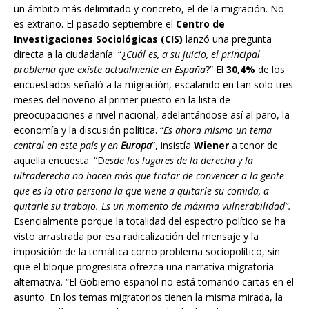
un ámbito más delimitado y concreto, el de la migración. No
es extraño. El pasado septiembre el
Centro de
Investigaciones Sociológicas (CIS)
lanzó una pregunta
directa a la ciudadanía: “¿
Cuál es, a su juicio, el principal
problema que existe actualmente en España
?” El
30,4%
de los
encuestados señaló a la migración, escalando en tan solo tres
meses del noveno al primer puesto en la lista de
preocupaciones a nivel nacional, adelantándose así al paro, la
economía y la discusión política. “
Es ahora mismo un tema
central en este país y en
Europa
”, insistía
Wiener
a tenor de
aquella encuesta. “D
esde los lugares de la derecha y la
ultraderecha no hacen más que tratar de convencer a la gente
que es la otra persona la que viene a quitarle su comida, a
quitarle su trabajo. Es un momento de máxima vulnerabilidad”.
Esencialmente porque la totalidad del espectro político se ha
visto arrastrada por esa radicalización del mensaje y la
imposición de la temática como problema sociopolítico, sin
que el bloque progresista ofrezca una narrativa migratoria
alternativa. “El Gobierno español no está tomando cartas en el
asunto. En los temas migratorios tienen la misma mirada, la