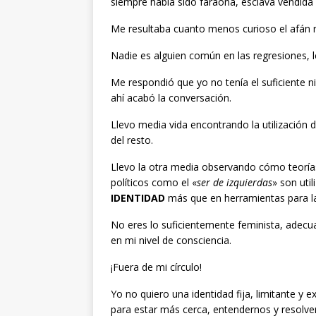
siempre había sido faraona, esclava vendida 
Me resultaba cuanto menos curioso el afán r
Nadie es alguien común en las regresiones, l
Me respondió que yo no tenía el suficiente n
ahí acabó la conversación.
Llevo media vida encontrando la utilización d
del resto.
Llevo la otra media observando cómo teorí
políticos como el «
ser de izquierdas
» son uti
IDENTIDAD
más que en herramientas para la 
No eres lo suficientemente feminista, adec
en mi nivel de consciencia.
¡Fuera de mi círculo!
Yo no quiero una identidad fija, limitante y
para estar más cerca, entendernos y resolve