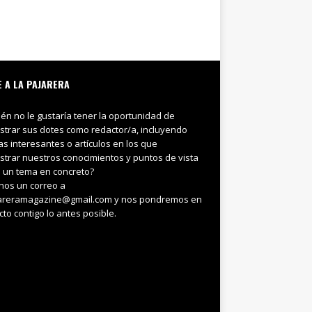
E A LA PAJARERA
ién no le gustaría tener la oportunidad de
trar sus dotes como redactor/a, incluyendo
ias interesantes o artículos en los que
trar nuestros conocimientos y puntos de vista
 un tema en concreto?
nos un correo a
areramagazine@gmail.com y nos pondremos en
cto contigo lo antes posible.