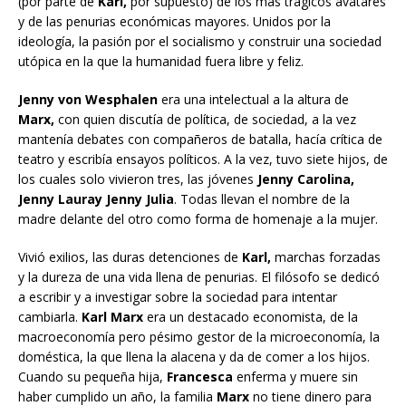
(por parte de
Karl,
por supuesto) de los más trágicos avatares
y de las penurias económicas mayores. Unidos por la
ideología, la pasión por el socialismo y construir una sociedad
utópica en la que la humanidad fuera libre y feliz.
Jenny von Wesphalen
era una intelectual a la altura de
Marx,
con quien discutía de política, de sociedad, a la vez
mantenía debates con compañeros de batalla, hacía crítica de
teatro y escribía ensayos políticos. A la vez, tuvo siete hijos, de
los cuales solo vivieron tres, las jóvenes
Jenny Carolina,
Jenny Lauray Jenny Julia
. Todas llevan el nombre de la
madre delante del otro como forma de homenaje a la mujer.
Vivió exilios, las duras detenciones de
Karl,
marchas forzadas
y la dureza de una vida llena de penurias. El filósofo se dedicó
a escribir y a investigar sobre la sociedad para intentar
cambiarla.
Karl Marx
era un destacado economista, de la
macroeconomía pero pésimo gestor de la microeconomía, la
doméstica, la que llena la alacena y da de comer a los hijos.
Cuando su pequeña hija,
Francesca
enferma y muere sin
haber cumplido un año, la familia
Marx
no tiene dinero para