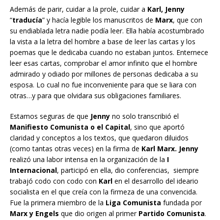
Además de parir, cuidar a la prole, cuidar a
Karl, Jenny
“
traducía
” y hacía legible los manuscritos de
Marx
, que con
su endiablada letra nadie podía leer. Ella había acostumbrado
la vista a la letra del hombre a base de leer las cartas y los
poemas que le dedicaba cuando no estaban juntos. Enternece
leer esas cartas, comprobar el amor infinito que el hombre
admirado y odiado por millones de personas dedicaba a su
esposa. Lo cual no fue inconveniente para que se liara con
otras…y para que olvidara sus obligaciones familiares.
Estamos seguras de que
Jenny
no solo transcribió el
Manifiesto Comunista o el Capital
, sino que aportó
claridad y conceptos a los textos, que quedaron diluidos
(como tantas otras veces) en la firma de
Karl Marx. Jenny
realizó una labor intensa en la organización de la
I
Internacional
, participó en ella, dio conferencias, siempre
trabajó codo con codo con
Karl
en el desarrollo del ideario
socialista en el que creía con la firmeza de una convencida.
Fue la primera miembro de la
Liga Comunista
fundada por
Marx y Engels
que dio origen al primer
Partido Comunista
.