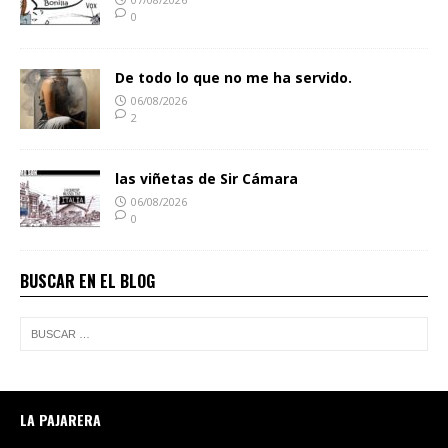
0
De todo lo que no me ha servido.
06/08/2026
2
las viñetas de Sir Cámara
06/08/2026
0
BUSCAR EN EL BLOG
LA PAJARERA