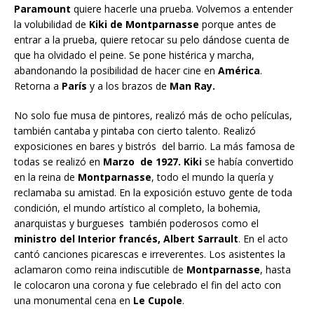
Paramount
quiere hacerle una prueba. Volvemos a entender
la volubilidad de
Kiki de Montparnasse
porque antes de
entrar a la prueba, quiere retocar su pelo dándose cuenta de
que ha olvidado el peine. Se pone histérica y marcha,
abandonando la posibilidad de hacer cine en
América
.
Retorna a
París
y a los brazos de
Man Ray.
No solo fue musa de pintores, realizó más de ocho películas,
también cantaba y pintaba con cierto talento. Realizó
exposiciones en bares y bistrós del barrio. La más famosa de
todas se realizó en
Marzo de 1927. Kiki
se había convertido
en la reina de
Montparnasse
, todo el mundo la quería y
reclamaba su amistad. En la exposición estuvo gente de toda
condición, el mundo artístico al completo, la bohemia,
anarquistas y burgueses también poderosos como el
ministro del Interior francés, Albert Sarrault
. En el acto
cantó canciones picarescas e irreverentes. Los asistentes la
aclamaron como reina indiscutible de
Montparnasse
, hasta
le colocaron una corona y fue celebrado el fin del acto con
una monumental cena en
Le Cupole
.