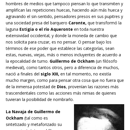
hombres de medios que tampoco piensan lo que transmiten y
amplifican las repeticiones huecas, haciendo aún más hueca y
agravando el sin-sentido, pensadores presos en sus pupitres y
una sociedad presa del barquero
Caronte,
que transformó la
laguna
Estigia o el río Aqueronte
en toda nuestra
extensividad occidental, y donde la moneda de cambio que
nos solicita para cruzar, es no pensar. O pensar bajo los
términos de ese poder que establece las categorías, sean
estas, nuevas, viejas, más o menos incluyentes de acuerdo a
la epocalidad de turno.
Guillermo de Ockham
(un filósofo
medieval), como tantos otros, pero a diferencia de muchos,
nació a finales del
siglo XIII,
en tal momento, no existía
mucho margen, como para pensar otra cosa que no fuera que
de la inmensa potestad de
Dios
, provenían las razones más
trascendentales como las acciones más nimias de quienes
tuvieran la posibilidad de nombrarlo.
La Navaja de Guillermo de
Ockham
(tal como es
sintetizado y metaforizado su