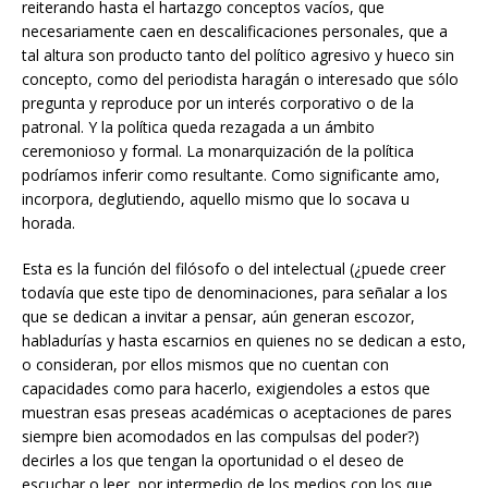
reiterando hasta el hartazgo conceptos vacíos, que
necesariamente caen en descalificaciones personales, que a
tal altura son producto tanto del político agresivo y hueco sin
concepto, como del periodista haragán o interesado que sólo
pregunta y reproduce por un interés corporativo o de la
patronal. Y la política queda rezagada a un ámbito
ceremonioso y formal. La monarquización de la política
podríamos inferir como resultante. Como significante amo,
incorpora, deglutiendo, aquello mismo que lo socava u
horada.
Esta es la función del filósofo o del intelectual (¿puede creer
todavía que este tipo de denominaciones, para señalar a los
que se dedican a invitar a pensar, aún generan escozor,
habladurías y hasta escarnios en quienes no se dedican a esto,
o consideran, por ellos mismos que no cuentan con
capacidades como para hacerlo, exigiendoles a estos que
muestran esas preseas académicas o aceptaciones de pares
siempre bien acomodados en las compulsas del poder?)
decirles a los que tengan la oportunidad o el deseo de
escuchar o leer, por intermedio de los medios con los que