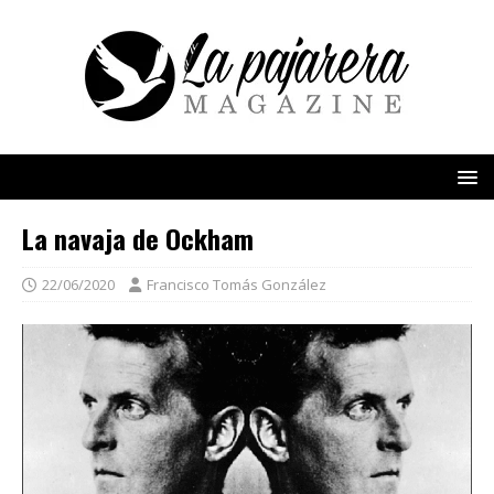
La navaja de Ockham
22/06/2020
Francisco Tomás González