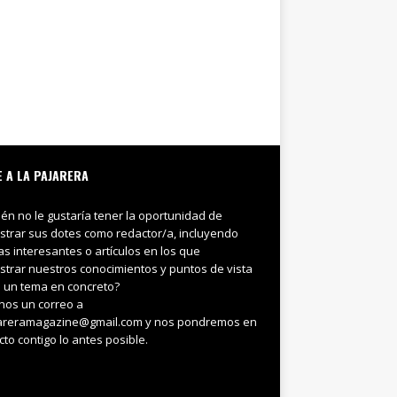
E A LA PAJARERA
ién no le gustaría tener la oportunidad de
trar sus dotes como redactor/a, incluyendo
ias interesantes o artículos en los que
trar nuestros conocimientos y puntos de vista
 un tema en concreto?
nos un correo a
areramagazine@gmail.com y nos pondremos en
cto contigo lo antes posible.