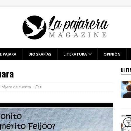
E PAJARA
BIOGRAFÍAS
LITERATURA
OPINIÓN
mara
ULTI
Pájaro de cuenta
0