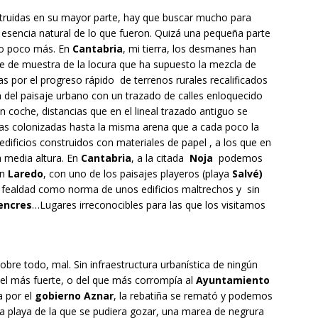
truidas en su mayor parte, hay que buscar mucho para
 esencia natural de lo que fueron. Quizá una pequeña parte
ero poco más. En
Cantabria
, mi tierra, los desmanes han
 de muestra de la locura que ha supuesto la mezcla de
as por el progreso rápido de terrenos rurales recalificados
n del paisaje urbano con un trazado de calles enloquecido
 coche, distancias que en el lineal trazado antiguo se
s colonizadas hasta la misma arena que a cada poco la
dificios construidos con materiales de papel , a los que en
a media altura. En
Cantabria
, a la citada
Noja
podemos
en
Laredo
, con uno de los paisajes playeros (playa
Salvé)
a fealdad como norma de unos edificios maltrechos y sin
iencres
…Lugares irreconocibles para las que los visitamos
bre todo, mal. Sin infraestructura urbanística de ningún
 del más fuerte, o del que más corrompía al
Ayuntamiento
a por el
gobierno Aznar
, la rebatiña se remató y podemos
a playa de la que se pudiera gozar, una marea de negrura