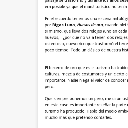
paisaje se trasformó y durante los años sese
era posible ya que el maná turístico no tenía 
En el recuerdo tenemos una escena antológic
por
Bigas Luna
,
Huevos de oro,
cuando pletór
si mismo, que lleva dos relojes (uno en ca
huevos, ¿por qué no va a tener dos relojes?
ostentoso, nuevo rico que trasformó el terr
poco tiempo. Todo un clásico de nuestra hist
El becerro de oro que es el turismo ha traíd
culturas, mezcla de costumbres y un cierto 
importante. Nadie niega el valor de conocer 
pero…
Que siempre ponemos un pero, me dirán ust
en este caso es importante reseñar la parte n
turismo ha producido. Hablo del medio ambie
mucho más que pretendo contarles.