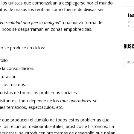
a los turistas que comenzaban a desplegarse por el mundo.
tos de masas los recibían como fuente de divisas sin
la
 en realidad una fuerza maligna
”, una nueva forma de
0
0
s ricos se desparraman en zonas empobrecidas.
BUSC
o se produce en ciclos:
ollo.
e la consolidación.
aturación.
n los mismos.
uristas de todos los problemas sociales.
visitantes, todo depende de los
tour operadores
. se
ues temáticos, espectáculos, etc.
ste que producen el cumulo de todos estos problemas que
e los recursos medioambientales, artísticos e históricos. La
e turistas, se introducen programas de desarrollo que palian