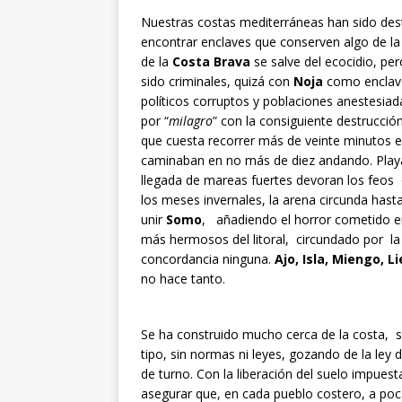
Nuestras costas mediterráneas han sido des
encontrar enclaves que conserven algo de la
de la
Costa Brava
se salve del ecocidio, p
sido criminales, quizá con
Noja
como enclave
políticos corruptos y poblaciones anestesiad
por “
milagro
” con la consiguiente destrucció
que cuesta recorrer más de veinte minutos en
caminaban en no más de diez andando. Playa
llegada de mareas fuertes devoran los feos e
los meses invernales, la arena circunda hast
unir
Somo
, añadiendo el horror cometido 
más hermosos del litoral, circundado por l
concordancia ninguna.
Ajo, Isla, Miengo, L
no hace tanto.
Se ha construido mucho cerca de la costa, so
tipo, sin normas ni leyes, gozando de la ley
de turno. Con la liberación del suelo impuest
asegurar que, en cada pueblo costero, a poc