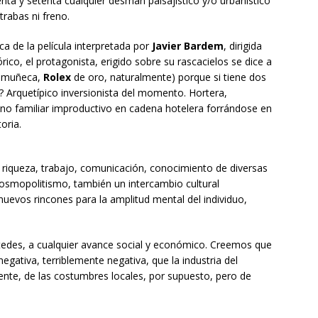
nta y setenta cualquier desmán paisajístico y/o urbanístico
trabas ni freno.
a de la película interpretada por
Javier Bardem
, dirigida
ico, el protagonista, erigido sobre su rascacielos se dice a
da muñeca,
Rolex
de oro, naturalmente) porque si tiene dos
 Arquetípico inversionista del momento. Hortera,
eno familiar improductivo en cadena hotelera forrándose en
oria.
o riqueza, trabajo, comunicación, conocimiento de diversas
cosmopolitismo, también un intercambio cultural
nuevos rincones para la amplitud mental del individuo,
edes, a cualquier avance social y económico. Creemos que
egativa, terriblemente negativa, que la industria del
nte, de las costumbres locales, por supuesto, pero de