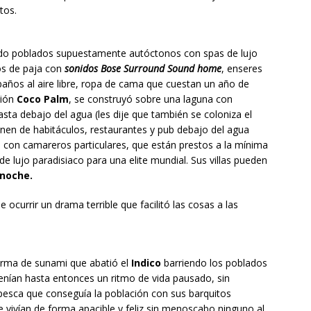
tos.
do poblados supuestamente autóctonos con spas de lujo
hos de paja con
sonidos Bose Surround Sound home
, enseres
baños al aire libre, ropa de cama que cuestan un año de
ción
Coco Palm
, se construyó sobre una laguna con
ta debajo del agua (les dije que también se coloniza el
nen de habitáculos, restaurantes y pub debajo del agua
es con camareros particulares, que están prestos a la mínima
de lujo paradisiaco para una elite mundial. Sus villas pueden
 noche.
 ocurrir un drama terrible que facilitó las cosas a las
forma de sunami que abatió el
Indico
barriendo los poblados
enían hasta entonces un ritmo de vida pausado, sin
esca que conseguía la población con sus barquitos
e vivían de forma apacible y feliz sin menoscabo ninguno al