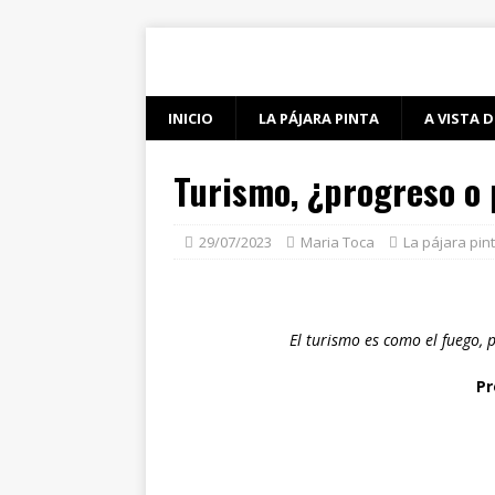
INICIO
LA PÁJARA PINTA
A VISTA D
Turismo, ¿progreso o
29/07/2023
Maria Toca
La pájara pin
El turismo es como el fuego,
Pr