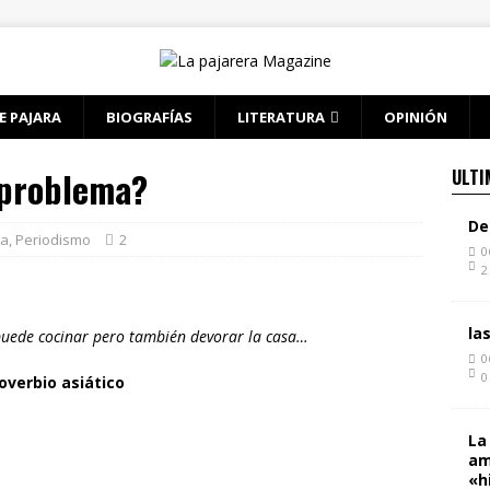
E PAJARA
BIOGRAFÍAS
LITERATURA
OPINIÓN
 problema?
ULTI
De
ta
,
Periodismo
2
0
2
la
 puede cocinar pero también devorar la casa…
0
0
overbio asiático
La
am
«h