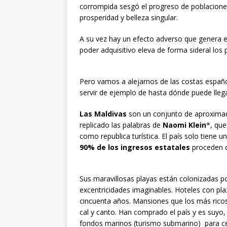
corrompida sesgó el progreso de poblacione
prosperidad y belleza singular.
A su vez hay un efecto adverso que genera el 
poder adquisitivo eleva de forma sideral lo
Pero vamos a alejarnos de las costas españ
servir de ejemplo de hasta dónde puede llegar
Las Maldivas
son un conjunto de aproxim
replicado las palabras de
Naomi Klein
*, que
como republica turística. El país solo tiene u
90% de los ingresos estatales
proceden d
Sus maravillosas playas están colonizadas po
excentricidades imaginables. Hoteles con pla
cincuenta años. Mansiones que los más ricos
cal y canto. Han comprado el país y es suyo, 
fondos marinos (turismo submarino) para cer