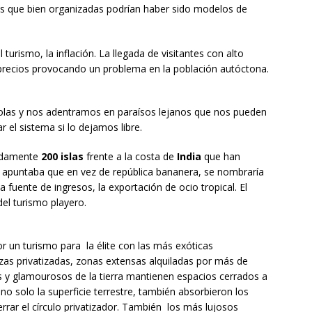
s que bien organizadas podrían haber sido modelos de
turismo, la inflación. La llegada de visitantes con alto
s precios provocando un problema en la población autóctona.
olas y nos adentramos en paraísos lejanos que nos pueden
 el sistema si lo dejamos libre.
adamente
200 islas
frente a la costa de
India
que han
 apuntaba que en vez de república bananera, se nombraría
na fuente de ingresos, la exportación de ocio tropical. El
el turismo playero.
r un turismo para la élite con las más exóticas
zas privatizadas, zonas extensas alquiladas por más de
 y glamourosos de la tierra mantienen espacios cerrados a
no solo la superficie terrestre, también absorbieron los
rar el círculo privatizador. También los más lujosos