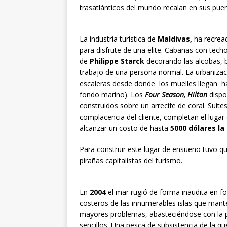
trasatlánticos del mundo recalan en sus puer
La industria turística de
Maldivas,
ha recrea
para disfrute de una elite. Cabañas con tec
de
Philippe Starck
decorando las alcobas, 
trabajo de una persona normal. La urbaniza
escaleras desde donde los muelles llegan has
fondo marino). Los
Four Season, Hilton
dispo
construidos sobre un arrecife de coral. Suit
complacencia del cliente, completan el lugar 
alcanzar un costo de hasta
5000 dólares la
Para construir este lugar de ensueño tuvo que
pirañas capitalistas del turismo.
En
2004
el mar rugió de forma inaudita en 
costeros de las innumerables islas que mant
mayores problemas, abasteciéndose con la p
sencillos. Una pesca de subsistencia de la qu