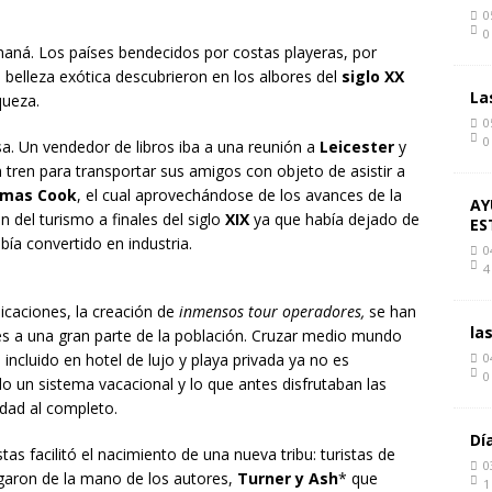
0
0
aná. Los países bendecidos por costas playeras, por
e belleza exótica descubrieron en los albores del
siglo XX
La
queza.
0
0
sa. Un vendedor de libros iba a una reunión a
Leicester
y
un tren para transportar sus amigos con objeto de asistir a
mas Cook
, el cual aprovechándose de los avances de la
AY
n del turismo a finales del siglo
XIX
ya que había dejado de
ES
bía convertido en industria.
0
4
icaciones, la creación de
inmensos tour operadores,
se han
la
s a una gran parte de la población. Cruzar medio mundo
incluido en hotel de lujo y playa privada ya no es
0
0
o un sistema vacacional y lo que antes disfrutaban las
cidad al completo.
Dí
as facilitó el nacimiento de una nueva tribu: turistas de
0
legaron de la mano de los autores,
Turner y Ash
* que
1