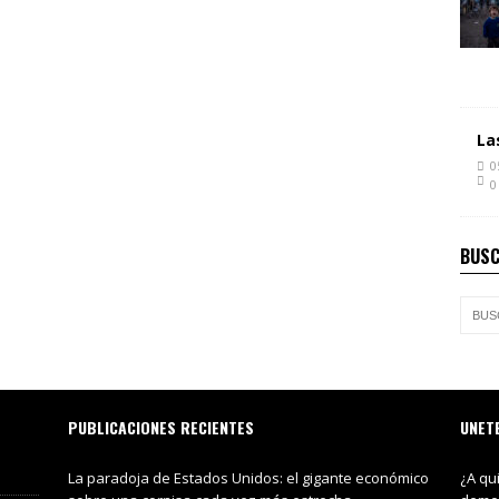
La
0
0
BUSC
PUBLICACIONES RECIENTES
UNET
La paradoja de Estados Unidos: el gigante económico
¿A qu