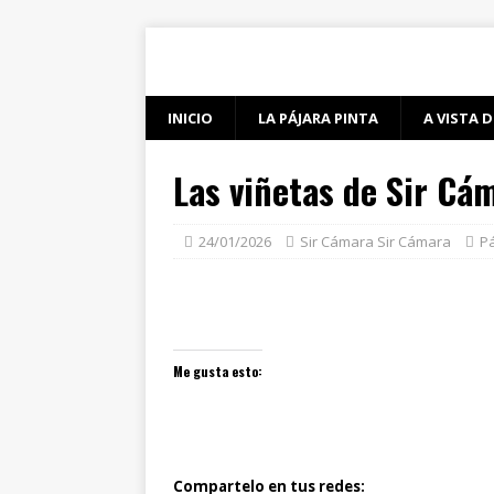
INICIO
LA PÁJARA PINTA
A VISTA D
Las viñetas de Sir Cá
24/01/2026
Sir Cámara Sir Cámara
Pá
Me gusta esto:
Compartelo en tus redes: