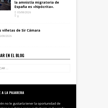
la amnistía migratoria de
España es «hipócrita».
05/08/2026
0
s viñetas de Sir Cámara
5/08/2026
AR EN EL BLOG
E A LA PAJARERA
ién no le gustaría tener la oportunidad de