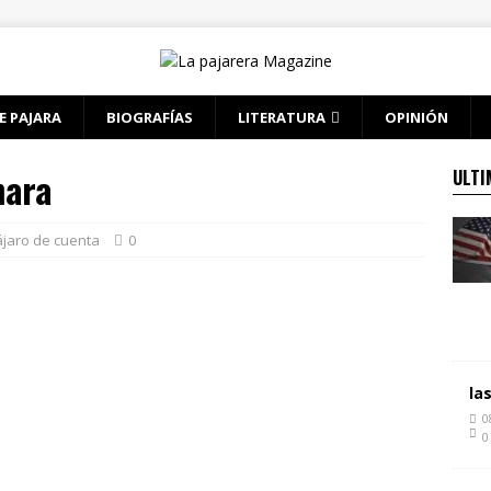
E PAJARA
BIOGRAFÍAS
LITERATURA
OPINIÓN
mara
ULTI
jaro de cuenta
0
la
0
0