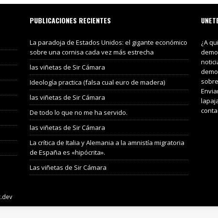
PUBLICACIONES RECIENTES
UNET
La paradoja de Estados Unidos: el gigante económico
¿A qu
sobre una cornisa cada vez más estrecha
demos
notic
las viñetas de Sir Cámara
demos
sobre
Ideología practica (falsa cual euro de madera)
Envia
las viñetas de Sir Cámara
lapaj
conta
De todo lo que no me ha servido.
las viñetas de Sir Cámara
La crítica de Italia y Alemania a la amnistía migratoria
de España es «hipócrita».
Las viñetas de Sir Cámara
z.dev