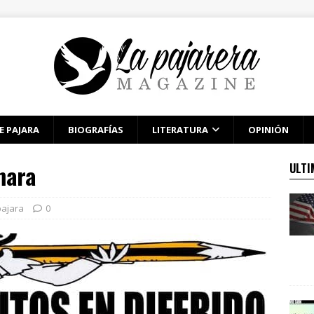
E PAJARA
BIOGRAFÍAS
LITERATURA
OPINIÓN
mara
ULTI
pajara
0