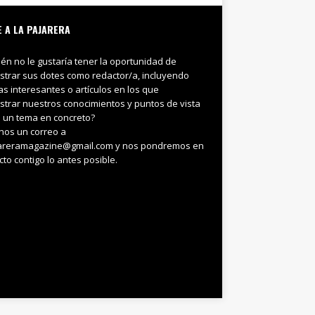
E A LA PAJARERA
ién no le gustaría tener la oportunidad de
trar sus dotes como redactor/a, incluyendo
ias interesantes o artículos en los que
trar nuestros conocimientos y puntos de vista
 un tema en concreto?
nos un correo a
areramagazine@gmail.com y nos pondremos en
cto contigo lo antes posible.