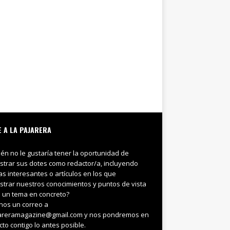
E A LA PAJARERA
ién no le gustaría tener la oportunidad de
trar sus dotes como redactor/a, incluyendo
ias interesantes o artículos en los que
trar nuestros conocimientos y puntos de vista
 un tema en concreto?
nos un correo a
areramagazine@gmail.com y nos pondremos en
cto contigo lo antes posible.