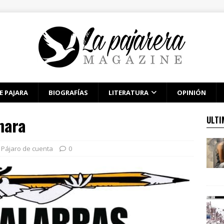
E PAJARA
BIOGRAFÍAS
LITERATURA
OPINIÓN
mara
ULTI
Pájaro de cuenta
0