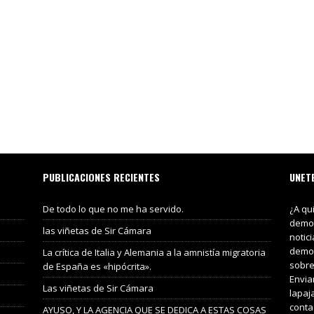
PUBLICACIONES RECIENTES
UNET
De todo lo que no me ha servido.
¿A qu
demos
las viñetas de Sir Cámara
notic
demos
La crítica de Italia y Alemania a la amnistía migratoria
sobre
de España es «hipócrita».
Envia
Las viñetas de Sir Cámara
lapaj
conta
AYUSO, Y LA AGENCIA QUE SE DEDICA A ESTAS COSAS