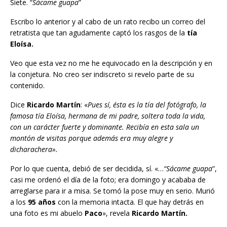
Siete. “
Sácame guapa
”
Escribo lo anterior y al cabo de un rato recibo un correo del
retratista que tan agudamente captó los rasgos de la
tía
Eloísa.
Veo que esta vez no me he equivocado en la descripción y en
la conjetura. No creo ser indiscreto si revelo parte de su
contenido.
Dice
Ricardo Martín
: «
Pues sí, ésta es la tía del fotógrafo, la
famosa tía Eloísa, hermana de mi padre, soltera toda la vida,
con un carácter fuerte y dominante. Recibía en esta sala un
montón de visitas porque además era muy alegre y
dicharachera».
Por lo que cuenta, debió de ser decidida, sí. «…
“Sácame guapa
”,
casi me ordenó el día de la foto; era domingo y acababa de
arreglarse para ir a misa. Se tomó la pose muy en serio. Murió
a los
95 años
con la memoria intacta. El que hay detrás en
una foto es mi abuelo
Paco
», revela
Ricardo Martín.