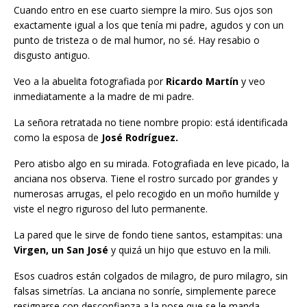
Cuando entro en ese cuarto siempre la miro. Sus ojos son
exactamente igual a los que tenía mi padre, agudos y con un
punto de tristeza o de mal humor, no sé. Hay resabio o
disgusto antiguo.
Veo a la abuelita fotografiada por
Ricardo Martín
y veo
inmediatamente a la madre de mi padre.
La señora retratada no tiene nombre propio: está identificada
como la esposa de
José Rodríguez.
Pero atisbo algo en su mirada. Fotografiada en leve picado, la
anciana nos observa. Tiene el rostro surcado por grandes y
numerosas arrugas, el pelo recogido en un moño humilde y
viste el negro riguroso del luto permanente.
La pared que le sirve de fondo tiene santos, estampitas: una
Virgen, un San José
y quizá un hijo que estuvo en la mili.
Esos cuadros están colgados de milagro, de puro milagro, sin
falsas simetrías. La anciana no sonríe, simplemente parece
resignarse con desconfianza a la pose que se le manda.