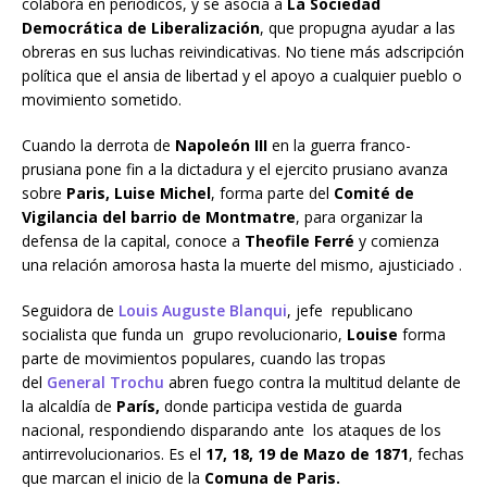
colabora en periódicos, y se asocia a
La Sociedad
Democrática de Liberalización
, que propugna ayudar a las
obreras en sus luchas reivindicativas. No tiene más adscripción
política que el ansia de libertad y el apoyo a cualquier pueblo o
movimiento sometido.
Cuando la derrota de
Napoleón III
en la guerra franco-
prusiana pone fin a la dictadura y el ejercito prusiano avanza
sobre
Paris, Luise Michel
, forma parte del
Comité de
Vigilancia del barrio de Montmatre
, para organizar la
defensa de la capital, conoce a
Theofile Ferré
y comienza
una relación amorosa hasta la muerte del mismo, ajusticiado .
Seguidora de
Louis Auguste Blanqui
, jefe republicano
socialista que funda un grupo revolucionario,
Louise
forma
parte de movimientos populares, cuando las tropas
del
General Trochu
abren fuego contra la multitud delante de
la alcaldía de
París,
donde participa vestida de guarda
nacional, respondiendo disparando ante los ataques de los
antirrevolucionarios. Es el
17, 18, 19 de
Mazo de 1871
, fechas
que marcan el inicio de la
Comuna de Paris.