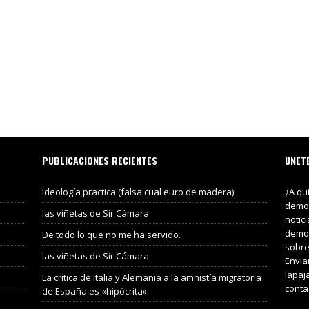
PUBLICACIONES RECIENTES
UNET
Ideología practica (falsa cual euro de madera)
¿A qu
demos
las viñetas de Sir Cámara
notic
demos
De todo lo que no me ha servido.
sobre
las viñetas de Sir Cámara
Envia
lapaj
La crítica de Italia y Alemania a la amnistía migratoria
conta
de España es «hipócrita».