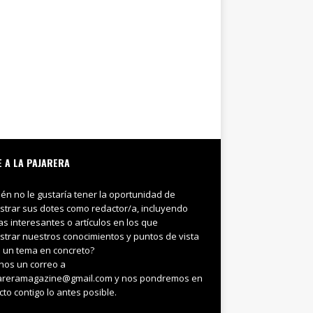
E A LA PAJARERA
ién no le gustaría tener la oportunidad de
trar sus dotes como redactor/a, incluyendo
ias interesantes o artículos en los que
trar nuestros conocimientos y puntos de vista
 un tema en concreto?
nos un correo a
areramagazine@gmail.com y nos pondremos en
cto contigo lo antes posible.