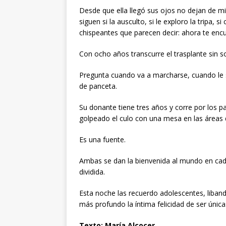
Desde que ella llegó sus ojos no dejan de m
siguen si la ausculto, si le exploro la tripa,
chispeantes que parecen decir: ahora te encu
Con ocho años transcurre el trasplante sin s
Pregunta cuando va a marcharse, cuando le 
de panceta.
Su donante tiene tres años y corre por los pa
golpeado el culo con una mesa en las áreas 
Es una fuente.
Ambas se dan la bienvenida al mundo en ca
dividida.
Esta noche las recuerdo adolescentes, liband
más profundo la íntima felicidad de ser única
Texto: María Alcocer