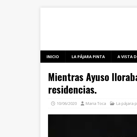
INICIO
LA PÁJARA PINTA
A VISTA D
Mientras Ayuso llorab
residencias.
10/06/2020
Maria Toca
La pájara p