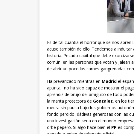
Es de tal cuantía el horror que se nos abre
acuso también de ello. Tendemos a indultar a
historia. Pecado capital que debe exorcizars
común, en las personas que votan y jalean a
de abrir un poco las carnes gangrenadas con 
Ha prevaricado mientras en
Madrid
el espant
apunta, no ha sido capaz de mostrar el pago
aprendiz de brujo del amiguito de todo pod
la manta protectora de
Gonzalez
, en los t
medra sin pausa bajo los gobiernos autonó
fondo perdido, dádivas generosas con las que
una investigación seria en el mundo empresar
orbe pepero. Si algo hace bien el
PP
es compr
ganado a golpe de talonario oficial.