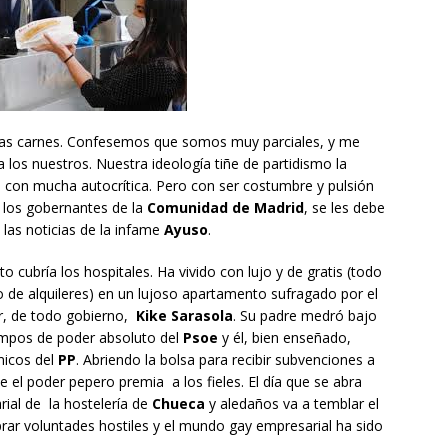
n las carnes. Confesemos que somos muy parciales, y me
 los nuestros. Nuestra ideología tiñe de partidismo la
e con mucha autocrítica. Pero con ser costumbre y pulsión
 los gobernantes de la
Comunidad de Madrid
, se les debe
las noticias de la infame
Ayuso
.
o cubría los hospitales. Ha vivido con lujo y de gratis (todo
 de alquileres) en un lujoso apartamento sufragado por el
er, de todo gobierno,
Kike Sarasola
. Su padre medró bajo
iempos de poder absoluto del
Psoe
y él, bien enseñado,
micos del
PP
. Abriendo la bolsa para recibir subvenciones a
 el poder pepero premia a los fieles. El día que se abra
ial de la hostelería de
Chueca
y aledaños va a temblar el
ar voluntades hostiles y el mundo gay empresarial ha sido