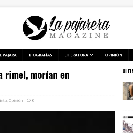
E PAJARA
BIOGRAFÍAS
LITERATURA
OPINIÓN
a rimel, morían en
ULTI
inta
,
Opinión
0