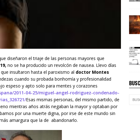
ue diseñaron el triaje de las personas mayores que
19,
no se ha producido un revolcón de nausea. Llevo días
que insultaron hasta el paroxismo al
doctor Montes
lindezas cuando su probada bonhomía y profesionalidad
BUSC
bajo espeso y apto solo para mentes y corazones
espana/2011-04-25/miguel-angel-rodriguez-condenado-
rias_326721/
Esas mismas personas, del mismo partido, de
bsceno mientras años atrás negaban la mayor y optaban por
ábamos por una muerte digna, por irse de este mundo sin
in más amargura que la de abandonarlo.