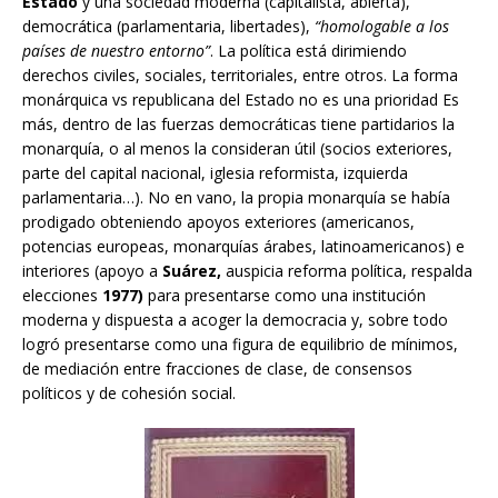
Estado
y una sociedad moderna (capitalista, abierta),
democrática (parlamentaria, libertades),
“homologable a los
países de nuestro entorno”
. La política está dirimiendo
derechos civiles, sociales, territoriales, entre otros. La forma
monárquica vs republicana del Estado no es una prioridad Es
más, dentro de las fuerzas democráticas tiene partidarios la
monarquía, o al menos la consideran útil (socios exteriores,
parte del capital nacional, iglesia reformista, izquierda
parlamentaria…). No en vano, la propia monarquía se había
prodigado obteniendo apoyos exteriores (americanos,
potencias europeas, monarquías árabes, latinoamericanos) e
interiores (apoyo a
Suárez,
auspicia reforma política, respalda
elecciones
1977)
para presentarse como una institución
moderna y dispuesta a acoger la democracia y, sobre todo
logró presentarse como una figura de equilibrio de mínimos,
de mediación entre fracciones de clase, de consensos
políticos y de cohesión social.