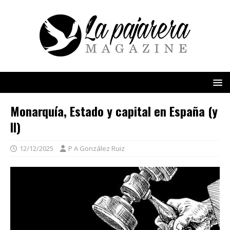
Monarquía, Estado y capital en España (y
II)
12/12/2025
P A González Ruiz