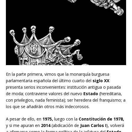
En la parte primera, vimos que la monarquía burguesa
parlamentaria española del último cuarto del
siglo XX
presenta serios inconvenientes: institución antigua o pasada
de moda; contraviene valores del nuevo
Estado
(hereditaria,
con privilegios, nada feminista); ser heredera del franquismo; a
los que se añadirán otros más indecorosos.
A pesar de ello, en
1975,
luego con la
Constitución de 1978,
y si me apuran en
2014
(abdicación de
Juan Carlos I
), volverá
a afirmarse como la forma política de la jefatura del
Estado