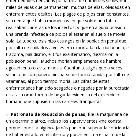
enfermedades derivadas por la falta de nutrientes se llevaron
miles de vidas que permanecen, muchas de ellas, olvidadas en
enterramientos ocultos. Las plagas de piojos eran constantes,
se cuenta que había momentos en que sobre una tabla
realizaban carreras de los insectos, y que en alguna ocasión
una prenda infectada de piojos al estar en el suelo se movía
sola. La tuberculosis hizo estragos en la población penal que
por falta de cuidados a veces era exportada a la ciudadanía, el
tracoma, paludismo, el tifus exantemático, diezmaron la
población penal…Muchos morían simplemente de hambre,
agotamiento o avitaminosis. Cuentan testigos que a veces
veían a un compañero hincharse de forma rápida, por falta de
vitaminas, al poco tiempo moría. Las cifras de estas
enfermedades han sido sesgadas o negadas por la burocracia
estatal, como forma de negar la evidencia del exterminio
humano que supusieron las cárceles franquistas.
El
Patronato de Reducción de penas,
fue la maquinaria de
un exterminio atroz, incluso los supervivientes -me consta
porque conocí a alguno- jamás pudieron superar la conciencia
de haber estado en el infierno y portar encima el hálito de la