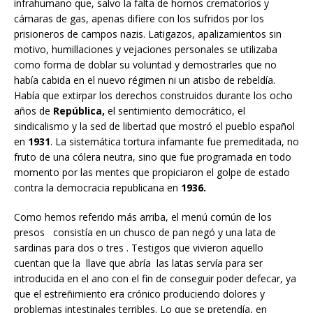
infrahumano que, salvo la falta de hornos crematorios y
cámaras de gas, apenas difiere con los sufridos por los
prisioneros de campos nazis. Latigazos, apalizamientos sin
motivo, humillaciones y vejaciones personales se utilizaba
como forma de doblar su voluntad y demostrarles que no
había cabida en el nuevo régimen ni un atisbo de rebeldía.
Había que extirpar los derechos construidos durante los ocho
años de
República,
el sentimiento democrático, el
sindicalismo y la sed de libertad que mostró el pueblo español
en
1931
. La sistemática tortura infamante fue premeditada, no
fruto de una cólera neutra, sino que fue programada en todo
momento por las mentes que propiciaron el golpe de estado
contra la democracia republicana en
1936.
Como hemos referido más arriba, el menú común de los
presos consistía en un chusco de pan negó y una lata de
sardinas para dos o tres . Testigos que vivieron aquello
cuentan que la llave que abría las latas servía para ser
introducida en el ano con el fin de conseguir poder defecar, ya
que el estreñimiento era crónico produciendo dolores y
problemas intestinales terribles. Lo que se pretendía, en