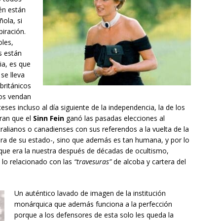
én están
ola, si
iración.
les,
s están
ia, es que
se lleva
británicos
os vendan
ses incluso al día siguiente de la independencia, la de los
oran que el
Sinn Fein
ganó las pasadas elecciones al
tralianos o canadienses con sus referendos a la vuelta de la
tura de su estado-, sino que además es tan humana, y por lo
ue era la nuestra después de décadas de ocultismo,
 lo relacionado con las
“travesuras”
de alcoba y cartera del
Un auténtico lavado de imagen de la institución
monárquica que además funciona a la perfección
porque a los defensores de esta solo les queda la