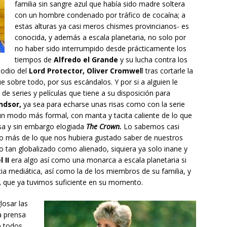
familia sin sangre azul que había sido madre soltera
con un hombre condenado por tráfico de cocaína; a
estas alturas ya casi meros chismes provincianos- es
conocida, y además a escala planetaria, no solo por
no haber sido interrumpido desde prácticamente los
tiempos de
Alfredo el Grande
y su lucha contra los
sodio del
Lord Protector, Oliver Cromwel
l tras cortarle la
e sobre todo, por sus escándalos. Y por si a alguien le
e series y películas que tiene a su disposición para
ndsor,
ya sea para echarse unas risas como con la serie
n modo más formal, con manta y tacita caliente de lo que
tosa y sin embargo elogiada
The Crown.
Lo sabemos casi
uso más de lo que nos hubiera gustado saber de nuestros
tan globalizado como alienado, siquiera ya solo inane y
 II
era algo así como una monarca a escala planetaria si
ia mediática, así como la de los miembros de su familia, y
,
que ya tuvimos suficiente en su momento.
losar las
a prensa
o todos