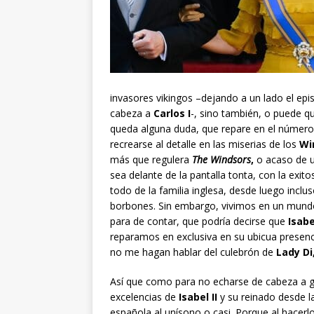
invasores vikingos –dejando a un lado el epi
cabeza a
Carlos I
-, sino también, o puede qu
queda alguna duda, que repare en el número d
recrearse al detalle en las miserias de los
Wi
más que regulera
The Windsors
,
o acaso de u
sea delante de la pantalla tonta, con la exi
todo de la familia inglesa, desde luego incl
borbones. Sin embargo, vivimos en un mundo 
para de contar, que podría decirse que
Isabel
reparamos en exclusiva en su ubicua presenc
no me hagan hablar del culebrón de
Lady Di
Así que como para no echarse de cabeza a g
excelencias de
Isabel II
y su reinado desde l
española al unísono o casi. Porque al hacerl