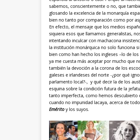
sabemos, conscientemente o no, que tambi
glosando la excelencia de la monarquía españ
bien no tanto por comparación como por asp
En efecto, el mensaje que los medios españo
siquiera esos que llamamos generalistas, no
intentando inculcar con machacona insistenc
la institución monárquica no solo funciona si 
bien como han hecho los ingleses –lo de los 
ya me cuesta más aceptar por mucho que n
también la devoción a la corona de los escoce
galeses e irlandeses del norte -¿por qué ign
parlamento local?-, y qué decir la de los aus
esquina sobre la condición futura de la jefa
tanto imperfecta, como hemos descubierto q
cuando no impunidad lacaya, acerca de todo
Emérito
y los suyos.