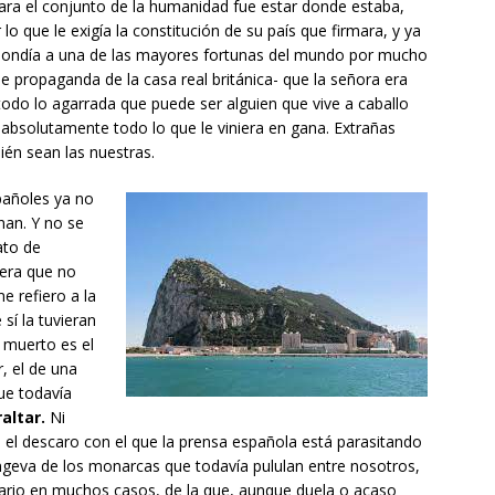
para el conjunto de la humanidad fue estar donde estaba,
lo que le exigía la constitución de su país que firmara, y ya
espondía a una de las mayores fortunas del mundo por mucho
de propaganda de la casa real británica- que la señora era
todo lo agarrada que puede ser alguien que vive a caballo
n absolutamente todo lo que le viniera en gana. Extrañas
én sean las nuestras.
pañoles ya no
an. Y no se
ato de
tera que no
e refiero a la
sí la tuvieran
 muerto es el
r, el de una
ue todavía
raltar.
Ni
l descaro con el que la prensa española está parasitando
longeva de los monarcas que todavía pululan entre nosotros,
cario en muchos casos, de la que, aunque duela o acaso