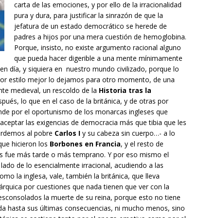
carta de las emociones, y por ello de la irracionalidad
pura y dura, para justificar la sinrazón de que la
jefatura de un estado democrático se herede de
padres a hijos por una mera cuestión de hemoglobina.
Porque, insisto, no existe argumento racional alguno
que pueda hacer digerible a una mente mínimamente
y en día, y siquiera en nuestro mundo civilizado, porque lo
 por estilo mejor lo dejamos para otro momento, de una
nte medieval, un rescoldo de la
Historia tras la
pués, lo que en el caso de la británica, y de otras por
iende por el oportunismo de los monarcas ingleses que
aceptar las exigencias de democracia más que tibia que les
cordemos al pobre
Carlos I
y su cabeza sin cuerpo…- a lo
que hicieron los
Borbones en Francia
, y el resto de
les fue más tarde o más temprano. Y por eso mismo el
ado de lo esencialmente irracional, acudiendo a las
o la inglesa, vale, también la británica, que lleva
rquica por cuestiones que nada tienen que ver con la
desconsolados la muerte de su reina, porque esto no tiene
ada hasta sus últimas consecuencias, ni mucho menos, sino