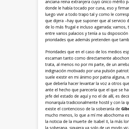
anciana reina extranjera cuyo único mérito 
donde le había tocado por cuna, eso y firmar 
luego vivir a todo trapo tal y como le corr
que dijera –hay que suponer que al servicio 
de lo más frugal e incluso agarrada; vamos, 
entre varios palacios y tenía a su disposició
prioridades que además pretenden que tambi
Prioridades que en el caso de los medios es
escaman tanto como directamente abochorn
trata, al menos no por mi parte, de un arreb
indignación motivado por una pulsión patrio
suele existir en mi ánimo por patria alguna, m
que debería hacer levantar la voz a otros que 
ante el hecho
que parecería que el que se ha
jefe del estado de aquí y no el de allí, es deci
monarquía tradicionalmente hostil y con la q
existe el contencioso de la soberanía de
Gib
mucho menos, lo que a mí me abochorna es e
la noticia de la muerte de Isabel II, la más 
la soberana, siquiera ya solo de un modo vi