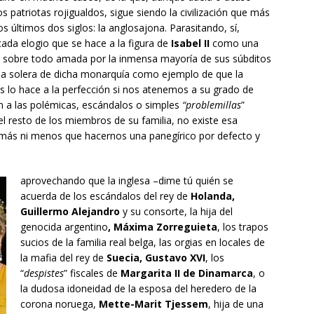
s patriotas rojigualdos, sigue siendo la civilización que más
los últimos dos siglos: la anglosajona. Parasitando, sí,
ada elogio que se hace a la figura de
Isabel II
como una
y sobre todo amada por la inmensa mayoría de sus súbditos
 la solera de dicha monarquía como ejemplo de que la
s lo hace a la perfección si nos atenemos a su grado de
ón a las polémicas, escándalos o simples
“problemillas
”
 el resto de los miembros de su familia, no existe esa
Ni más ni menos que hacernos una panegírico por defecto y
aprovechando que la inglesa –dime tú quién se
acuerda de los escándalos del rey de
Holanda,
Guillermo Alejandro
y su consorte, la hija del
genocida argentino
, Máxima Zorreguieta
, los trapos
sucios de la familia real belga, las orgias en locales de
la mafia del rey de
Suecia, Gustavo XVI
, los
“
despistes
” fiscales de
Margarita II de Dinamarca
, o
la dudosa idoneidad de la esposa del heredero de la
corona noruega,
Mette-Marit Tjessem
, hija de una