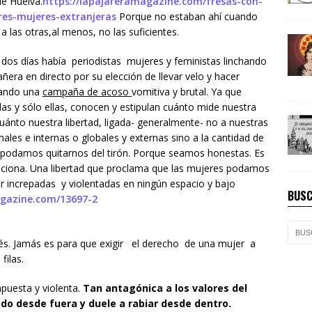
e Huelva.
https://lapajareramagazine.com/fresas-con-
es-mujeres-extranjeras
Porque no estaban ahí cuando
a las otras,al menos, no las suficientes.
dos días había periodistas mujeres y feministas linchando
ñera en directo por su elección de llevar velo y hacer
nzando una
campaña de acoso
vomitiva y brutal. Ya que
llas y sólo ellas, conocen y estipulan cuánto mide nuestra
uánto nuestra libertad, ligada- generalmente- no a nuestras
ales e internas o globales y externas sino a la cantidad de
podamos quitarnos del tirón. Porque seamos honestas. Es
ciona. Una libertad que proclama que las mujeres podamos
er increpadas y violentadas en ningún espacio y bajo
BUSC
agazine.com/13697-2
vés. Jamás es para que exigir el derecho de una mujer a
filas.
puesta y violenta.
Tan antagónica a los valores del
o desde fuera y duele a rabiar desde dentro.