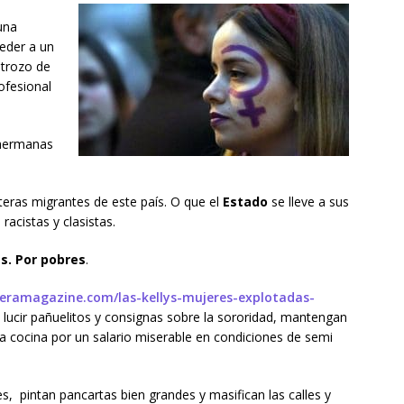
una
eder a un
 trozo de
ofesional
s hermanas
teras migrantes de este país. O que el
Estado
se lleve a sus
racistas y clasistas.
es. Por pobres
.
reramagazine.com/las-kellys-mujeres-explotadas-
a lucir pañuelitos y consignas sobre la sororidad, mantengan
 cocina por un salario miserable en condiciones de semi
, pintan pancartas bien grandes y masifican las calles y