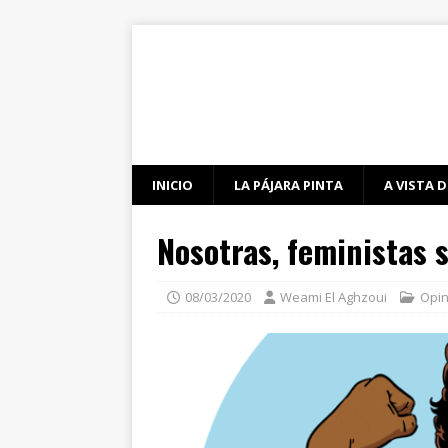
INICIO
LA PÁJARA PINTA
A VISTA D
Nosotras, feministas s
08/03/2020
Weami El Aghzoui
Opin