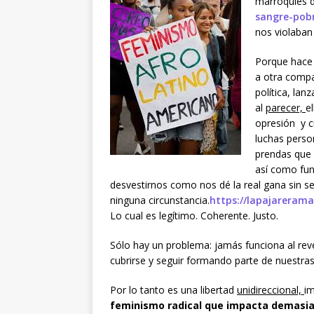
marroquíes d
sangre-pobr
nos violaban 
Porque hace 
a otra compa
política, la
al
parecer,
e
opresión y c
luchas person
prendas que 
así como fun
desvestirnos como nos dé la real gana sin s
ninguna circunstancia.
https://lapajareram
Lo cual es legítimo. Coherente. Justo.
Sólo hay un problema: jamás funciona al re
cubrirse y seguir formando parte de nuestras 
Por lo tanto es una libertad
unidireccional,
im
feminismo radical que impacta demasiad