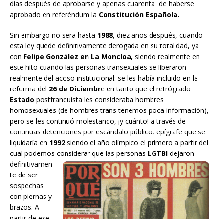
días después de aprobarse y apenas cuarenta de haberse
aprobado en referéndum la
Constitución Española.
Sin embargo no sera hasta
1988
, diez años después, cuando
esta ley quede definitivamente derogada en su totalidad, ya
con
Felipe González en La Moncloa,
siendo realmente en
este hito cuando las personas transexuales se liberaron
realmente del acoso institucional: se les había incluido en la
reforma del
26 de Diciembr
e en tanto que el retrógrado
Estado
postfranquista les consideraba hombres
homosexuales (de hombres trans tenemos poca información),
pero se les continuó molestando, ¡y cuánto! a través de
continuas detenciones por escándalo público, epígrafe que se
liquidaría en
1992
siendo el año olímpico el primero a partir del
cual podemos considerar que las personas
LGTBI
dejaron
definitivamen
te de ser
sospechas
con piernas y
brazos. A
partir de ese