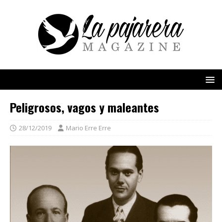
Peligrosos, vagos y maleantes
28/12/2019
Mario Erre Erre