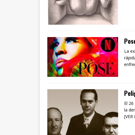
Pose
La ex
rápid
enfre
Peli
El 26
la de
[VER