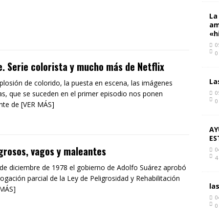
La
am
«h
0
0
. Serie colorista y mucho más de Netflix
La
plosión de colorido, la puesta en escena, las imágenes
as, que se suceden en el primer episodio nos ponen
0
0
nte de [VER MÁS]
AY
ES
grosos, vagos y maleantes
0
4
 de diciembre de 1978 el gobierno de Adolfo Suárez aprobó
rogación parcial de la Ley de Peligrosidad y Rehabilitación
la
 MÁS]
0
0