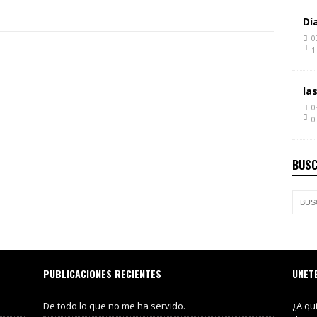
Dí
0
1
la
0
0
BUSC
PUBLICACIONES RECIENTES
UNET
De todo lo que no me ha servido.
¿A qu