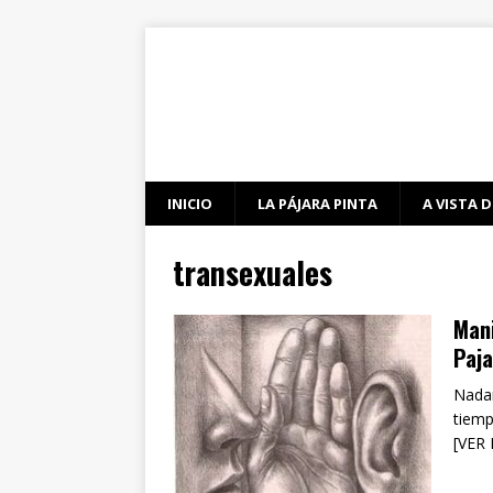
INICIO
LA PÁJARA PINTA
A VISTA D
transexuales
Mani
Paja
Nadam
tiemp
[VER