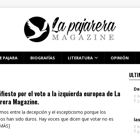
E PAJARA
BIOGRAFÍAS
LITERATURA
OPINIÓN
ULTI
De
fiesto por el voto a la izquierda europea de La
0
rera Magazine.
2
os entre la decepción y el escepticismo porque los
os han sido duros. Hay voces que dicen que votar no es
la
 MÁS]
0
0