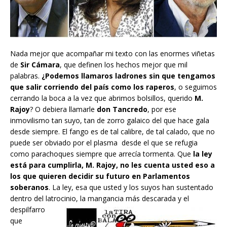
Nada mejor que acompañar mi texto con las enormes viñetas
de
Sir Cámara
, que definen los hechos mejor que mil
palabras.
¿Podemos llamaros ladrones sin que tengamos
que salir corriendo del país como los raperos
, o seguimos
cerrando la boca a la vez que abrimos bolsillos, querido
M.
Rajoy
? O debiera llamarle
don Tancredo
, por ese
inmovilismo tan suyo, tan de zorro galaico del que hace gala
desde siempre. El fango es de tal calibre, de tal calado, que no
puede ser obviado por el plasma desde el que se refugia
como parachoques siempre que arrecía tormenta. Que
la ley
está para cumplirla, M. Rajoy, no les cuenta usted eso a
los que quieren decidir su futuro en Parlamentos
soberanos
. La ley, esa que usted y los suyos han sustentado
dentro del latrocinio, la mangancia más des
carada y el
despilfarro
que