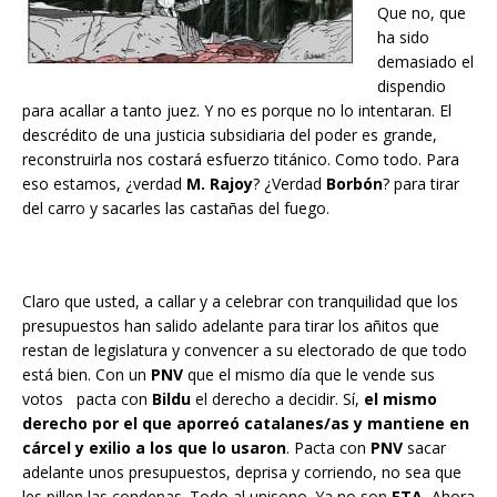
Que no, que
ha sido
demasiado el
dispendio
para acallar a tanto juez. Y no es porque no lo intentaran. El
descrédito de una justicia subsidiaria del poder es grande,
reconstruirla nos costará esfuerzo titánico. Como todo. Para
eso estamos, ¿verdad
M. Rajoy
? ¿Verdad
Borbón
? para tirar
del carro y sacarles las castañas del fuego.
Claro que usted, a callar y a celebrar con tranquilidad que los
presupuestos han salido adelante para tirar los añitos que
restan de legislatura y convencer a su electorado de que todo
está bien. Con un
PNV
que el mismo día que le vende sus
votos pacta con
Bildu
el derecho a decidir. Sí,
el mismo
derecho por el que aporreó catalanes/as y mantiene en
cárcel y exilio a los que lo usaron
. Pacta con
PNV
sacar
adelante unos presupuestos, deprisa y corriendo, no sea que
les pillen las condenas. Todo al unisono. Ya no son
ETA.
Ahora