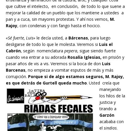
que cultive el intelecto, en conclusión, de todo lo que suene a
mejorar la calidad de un pueblo que los mantiene a ustedes a
pan y a cuca, sin mayores protestas. Y ahí nos vemos,
M.
Rajoy
, con condenas y con fango hasta el hocico.
«Sé fuerte, Luis»
le decía usted, a
Bárcenas
, para luego
desligarse de todo lo que le molesta. Veremos si
Luis el
Cabrón
, según nomenclatura
pepera
, sigue siendo fuerte
cuando vea entrar a su adorada
Rosalía
Iglesias,
en prisión y
pasar años de vis a vis. Veremos si la boca de don
Luis
Barcenas
, no empieza a vomitar esputos de más y más
corrupción.
Porque si de algo estamos seguros, M. Rajoy,
es que detrás de Gurtell queda mucho
.
Usted creía que
manejando
los hilos de la
justicia y
tirando a
Garzón
acababa con
el
sindios
.