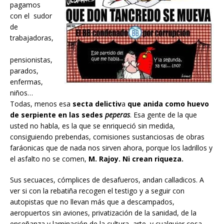
pagamos
con el sudor
de
trabajadoras,
pensionistas,
parados,
enfermas,
niños…
Todas, menos esa
secta delictiv
a
que anida como huevo
de serpiente en las sedes
peperas
. Esa gente de la que
usted no habla, es la que se enriqueció sin medida,
consiguiendo prebendas, comisiones sustanciosas de obras
faráonicas que de nada nos sirven ahora, porque los ladrillos y
el asfalto no se comen,
M. Rajoy. Ni crean riqueza.
Sus secuaces, cómplices de desafueros, andan calladicos. A
ver si con la rebatiña recogen el testigo y a seguir con
autopistas que no llevan más que a descampados,
aeropuertos sin aviones, privatización de la sanidad, de la
enseñanza y laminación de la cultura, arte, y cualquier cosa