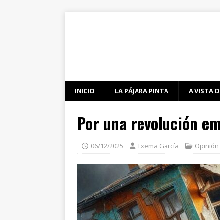
INICIO
LA PÁJARA PINTA
A VISTA D
Por una revolución em
06/12/2025
Txema García
Opinión