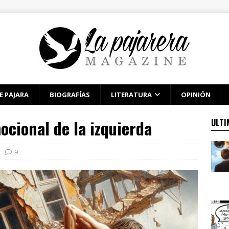
E PAJARA
BIOGRAFÍAS
LITERATURA
OPINIÓN
ocional de la izquierda
ULTI
9