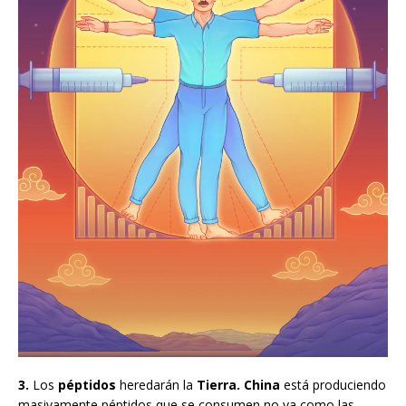
3.
Los
péptidos
heredarán la
Tierra. China
está produciendo
masivamente péptidos que se consumen no ya como las