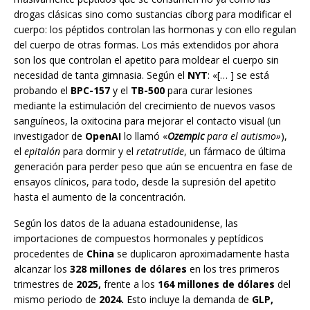
drogas clásicas sino como sustancias cíborg para modificar el
cuerpo: los péptidos controlan las hormonas y con ello regulan
del cuerpo de otras formas. Los más extendidos por ahora
son los que controlan el apetito para moldear el cuerpo sin
necesidad de tanta gimnasia. Según el
NYT
: «[… ] se está
probando el
BPC-157
y el
TB-500
para curar lesiones
mediante la estimulación del crecimiento de nuevos vasos
sanguíneos, la oxitocina para mejorar el contacto visual (un
investigador de
OpenAI
lo llamó «
Ozempic
para el autismo»
),
el
epitalón
para dormir y el
retatrutide
, un fármaco de última
generación para perder peso que aún se encuentra en fase de
ensayos clínicos, para todo, desde la supresión del apetito
hasta el aumento de la concentración.
Según los datos de la aduana estadounidense, las
importaciones de compuestos hormonales y peptídicos
procedentes de
China
se duplicaron aproximadamente hasta
alcanzar los
328 millones de dólares
en los tres primeros
trimestres de
2025,
frente a los
164 millones de dólares
del
mismo periodo de
2024.
Esto incluye la demanda de
GLP,