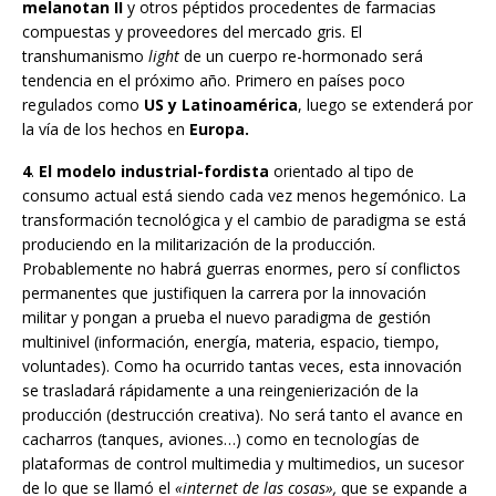
melanotan II
y otros péptidos procedentes de farmacias
compuestas y proveedores del mercado gris. El
transhumanismo
light
de un cuerpo re-hormonado será
tendencia en el próximo año. Primero en países poco
regulados como
US y
Latinoamérica
, luego se extenderá por
la vía de los hechos en
Europa.
4
.
El modelo industrial-fordista
orientado al tipo de
consumo actual está siendo cada vez menos hegemónico. La
transformación tecnológica y el cambio de paradigma se está
produciendo en la militarización de la producción.
Probablemente no habrá guerras enormes, pero sí conflictos
permanentes que justifiquen la carrera por la innovación
militar y pongan a prueba el nuevo paradigma de gestión
multinivel (información, energía, materia, espacio, tiempo,
voluntades). Como ha ocurrido tantas veces, esta innovación
se trasladará rápidamente a una reingenierización de la
producción (destrucción creativa). No será tanto el avance en
cacharros (tanques, aviones…) como en tecnologías de
plataformas de control multimedia y multimedios, un sucesor
de lo que se llamó el
«internet de las cosas»,
que se expande a