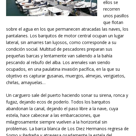
ellos se
recorren
unos pasillos
que flotan
sobre el agua en los que permanecen atracadas las naves, los
pantalanes. Los barquitos de motor central ocupan un lugar
lateral, sin amarres tan lujosos, como corresponde a su
condición social. Multitud de pescadores preparan sus
pequeñas barcas y lentamente van saliendo a la bahía
pescando al rebufo del alba. Los arenales van siendo
ocupados, en una paulatina invasión pacífica, en la que su
objetivo es capturar gusanas, muergos, almejas, verigüetos,
chirlas, amayuelas…
Un carguero sale del puerto haciendo sonar su sirena, ronca y
fugaz, dejando ecos de poderío. Todos los barquitos
abandonan la canal, dejando el paso libre a la nave, cuya
estela, hace cabecear a las embarcaciones, que
milagrosamente siempre vuelven a la horizontal sin
problemas. La barca blanca de Los Diez Hermanos regresa de
Somo y Pedreña y atraviesa osadamente la estela del