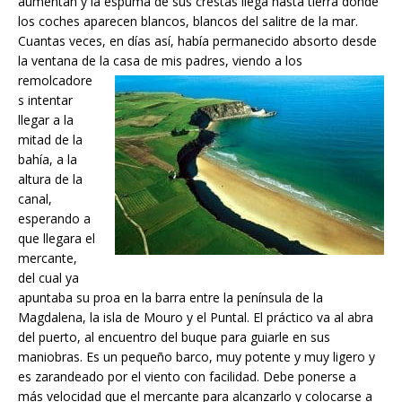
aumentan y la espuma de sus crestas llega hasta tierra donde
los coches aparecen blancos, blancos del salitre de la mar.
Cuantas veces, en días así, había permanecido absorto desde
la ventana de la casa de mis padres, viendo a los
remolcadore
s intentar
llegar a la
mitad de la
bahía, a la
altura de la
canal,
esperando a
que llegara el
mercante,
del cual ya
apuntaba su proa en la barra entre la península de la
Magdalena, la isla de Mouro y el Puntal. El práctico va al abra
del puerto, al encuentro del buque para guiarle en sus
maniobras. Es un pequeño barco, muy potente y muy ligero y
es zarandeado por el viento con facilidad. Debe ponerse a
más velocidad que el mercante para alcanzarlo y colocarse a