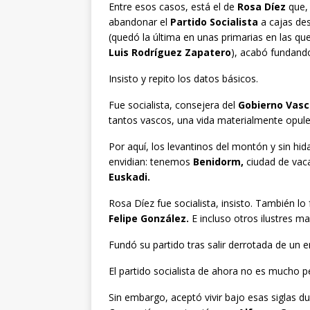
Entre esos casos, está el de
Rosa Díez
que, 
abandonar el
Partido Socialista
a cajas de
(quedó la última en unas primarias en las q
Luis Rodríguez Zapatero
), acabó fundand
Insisto y repito los datos básicos.
Fue socialista, consejera del
Gobierno Vasc
tantos vascos, una vida materialmente opule
Por aquí, los levantinos del montón y sin hi
envidian: tenemos
Benidorm,
ciudad de vaca
Euskadi.
Rosa Díez fue socialista, insisto. También l
Felipe González.
E incluso otros ilustres m
Fundó su partido tras salir derrotada de un en
El partido socialista de ahora no es mucho pe
Sin embargo, aceptó vivir bajo esas siglas 