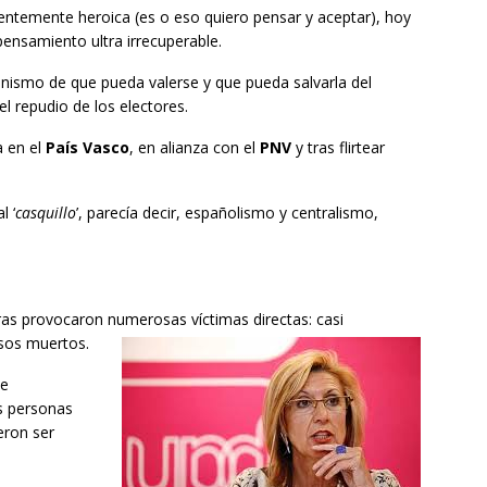
ntemente heroica (es o eso quiero pensar y aceptar), hoy
 pensamiento ultra irrecuperable.
inismo de que pueda valerse y que pueda salvarla del
l repudio de los electores.
a en el
País Vasco
, en alianza con el
PNV
y tras flirtear
l ‘
casquillo
’, parecía decir, españolismo y centralismo,
arras provocaron numerosas víctimas directas: casi
esos muertos.
de
s personas
eron ser