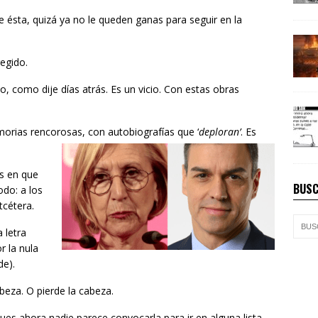
e ésta, quizá ya no le queden ganas para seguir en la
egido.
lo, como dije días atrás. Es un vicio. Con estas obras
orias rencorosas, con autobiografías que ‘
deploran’
. Es
s en que
BUSC
do: a los
tcétera.
 letra
r la nula
de).
beza. O pierde la cabeza.
ues ahora nadie parece convocarla para ir en alguna lista,