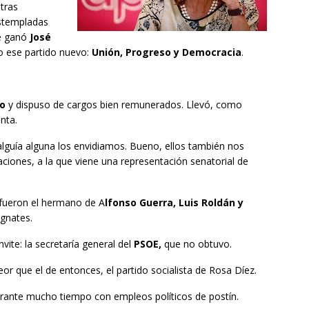
tras
stempladas
ue ganó
José
o ese partido nuevo:
Unión, Progreso y Democracia
.
o
y dispuso de cargos bien remunerados. Llevó, como
nta.
dalguía alguna los envidiamos. Bueno, ellos también nos
ciones, a la que viene una representación senatorial de
o fueron el hermano de A
lfonso Guerra, Luis Roldán y
agnates.
vite: la secretaría general del
PSOE,
que no obtuvo.
or que el de entonces, el partido socialista de Rosa Díez.
durante mucho tiempo con empleos políticos de postín.