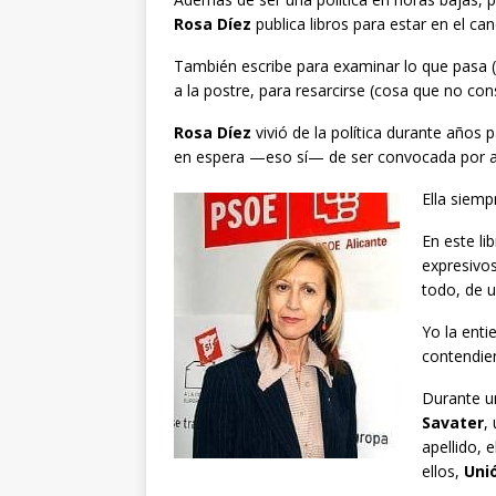
Rosa Díez
publica libros para estar en el ca
También escribe para examinar lo que pasa (o 
a la postre, para resarcirse (cosa que no con
Rosa Díez
vivió de la política durante años 
en espera —eso sí— de ser convocada por al
Ella siemp
En este li
expresivos
todo, de u
Yo la enti
contendie
Durante un
Savater
,
apellido, 
ellos,
Uni