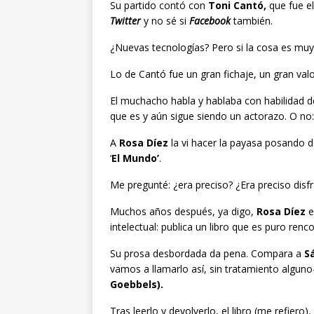
Su partido contó con
Toni Cantó,
que fue el
Twitter
y no sé si
Facebook
también.
¿Nuevas tecnologías? Pero si la cosa es muy
Lo de Cantó fue un gran fichaje, un gran val
El muchacho habla y hablaba con habilidad d
que es y aún sigue siendo un actorazo. O no
A
Rosa Díez
la vi hacer la payasa posando 
‘
El Mundo’
.
Me pregunté: ¿era preciso? ¿Era preciso disf
Muchos años después, ya digo,
Rosa Díez
e
intelectual: publica un libro que es puro renco
Su prosa desbordada da pena. Compara a
S
vamos a llamarlo así, sin tratamiento algu
Goebbels).
Tras leerlo y devolverlo, el libro (me refiero