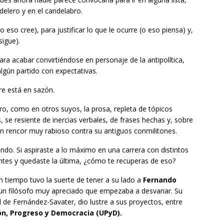
ndelero y en el candelabro.
eso cree), para justificar lo que le ocurre (o eso piensa) y,
sigue).
para acabar convirtiéndose en personaje de la antipolítica,
gún partido con expectativas.
re está en sazón.
bro, como en otros suyos, la prosa, repleta de tópicos
, se resiente de inercias verbales, de frases hechas y, sobre
n rencor muy rabioso contra su antiguos conmilitones.
endo. Si aspiraste a lo máximo en una carrera con distintos
ntes y quedaste la última, ¿cómo te recuperas de eso?
 tiempo tuvo la suerte de tener a su lado a
Fernando
 un filósofo muy apreciado que empezaba a desvariar. Su
el de Fernández-Savater, dio lustre a sus proyectos, entre
ón, Progreso y Democracia (UPyD).