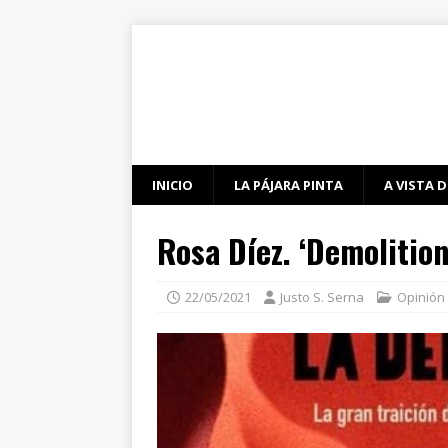
INICIO
LA PÁJARA PINTA
A VISTA D
Rosa Díez. ‘Demolitio
22/05/2021
Justo S. Serna
Opinión