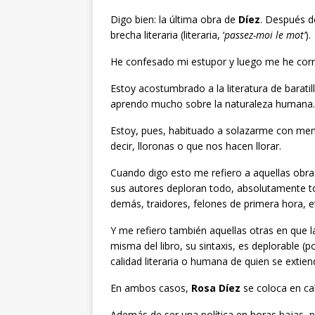
Digo bien: la última obra de
Díez
. Después d
brecha literaria (literaria, ‘
passez-moi le mot’
).
He confesado mi estupor y luego me he corr
Estoy acostumbrado a la literatura de baratil
aprendo mucho sobre la naturaleza humana.
Estoy, pues, habituado a solazarme con mem
decir, lloronas o que nos hacen llorar.
Cuando digo esto me refiero a aquellas obra
sus autores deploran todo, absolutamente to
demás, traidores, felones de primera hora, e
Y me refiero también aquellas otras en que la
misma del libro, su sintaxis, es deplorable (po
calidad literaria o humana de quien se extien
En ambos casos,
Rosa Díez
se coloca en ca
Además de ser una política en horas bajas, p