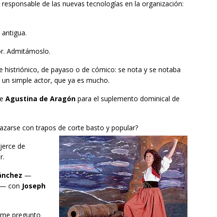
 responsable de las nuevas tecnologías en la organización:
 antigua.
or. Admitámoslo.
e histriónico, de payaso o de cómico: se nota y se notaba
: un simple actor, que ya es mucho.
de
Agustina de Aragón
para el suplemento dominical de
razarse con trapos de corte basto y popular?
jerce de
r.
ánchez
—
no— con
Joseph
), me pregunto