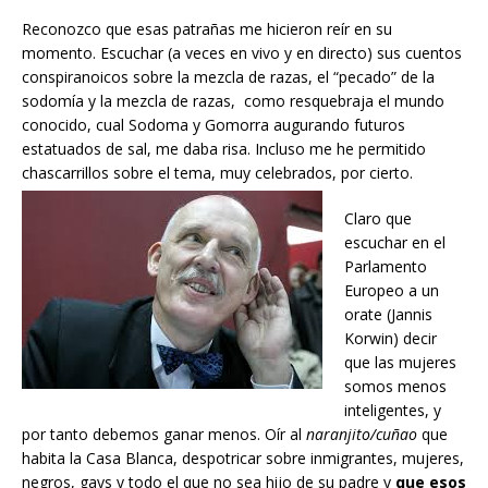
Reconozco que esas patrañas me hicieron reír en su
momento. Escuchar (a veces en vivo y en directo) sus cuentos
conspiranoicos sobre la mezcla de razas, el “pecado” de la
sodomía y la mezcla de razas, como resquebraja el mundo
conocido, cual Sodoma y Gomorra augurando futuros
estatuados de sal, me daba risa. Incluso me he permitido
chascarrillos sobre el tema, muy celebrados, por cierto.
Claro que
escuchar en el
Parlamento
Europeo a un
orate (Jannis
Korwin) decir
que las mujeres
somos menos
inteligentes, y
por tanto debemos ganar menos. Oír al
naranjito/cuñao
que
habita la Casa Blanca, despotricar sobre inmigrantes, mujeres,
negros, gays y todo el que no sea hijo de su padre y
que esos