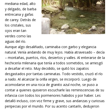
mediana edad, alto
y delgado, de barba
entrecana y gafas
de carey. Detrás de
los cristales, sus
ojos eran tan
verdes como las
aguas del río.
Aunque algo desaliñado, caminaba con garbo y elegancia
natural. Venía andando de muy lejos. Había atravesado – decía
– montañas, puertos, ríos, desiertos y valles. Al enterarse de la
hechicería milenaria que tenía a todos sometidos, se arriesgó
a desafiar el reto. Muy decidido, se quitó los zapatos
desgastados por tantas caminatas. Todo vestido, cruzó el río
a nado. Al alcanzar la orilla virgen, se incorporó. Luego de
acomodarse en una roca de granito azul noche, se puso a
contar a quienes quisieron escucharle las reminiscencias de su
infancia con todos los pormenores habidos y por haber. Les
detalló incluso, con voz firme y grave, sus andanzas y curiosas
peripecias por el mundo. Por su acento cantarín, dedujeron