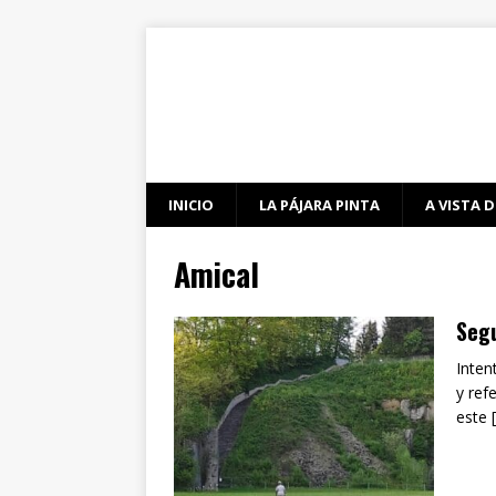
INICIO
LA PÁJARA PINTA
A VISTA D
Amical
Segu
Inten
y ref
este 