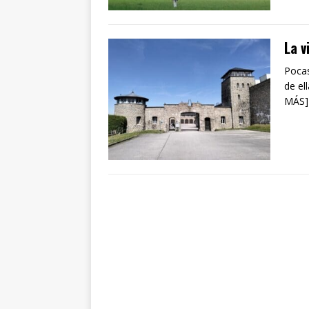
La v
Pocas
de el
MÁS]