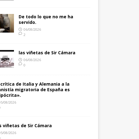
De todo lo que no me ha
servido.
06/08/2026
2
las viñetas de Sir Cámara
06/08/2026
0
 crítica de Italia y Alemania a la
nistía migratoria de España es
ipócrita».
05/08/2026
0
s viñetas de Sir Cámara
05/08/2026
0