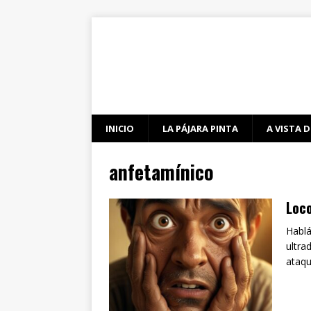
INICIO
LA PÁJARA PINTA
A VISTA D
anfetamínico
Loco
Hablá
ultra
ataq