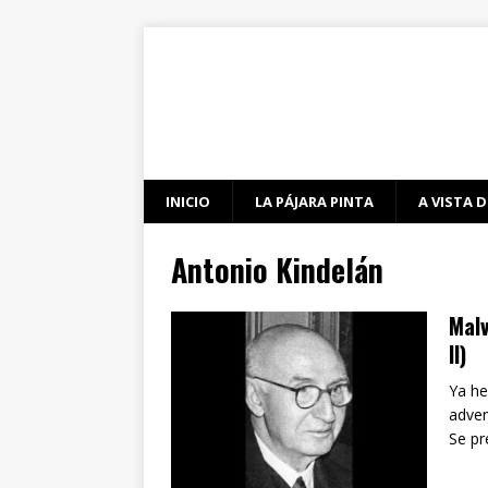
INICIO
LA PÁJARA PINTA
A VISTA D
Antonio Kindelán
Malv
II)
Ya he
adven
Se pr