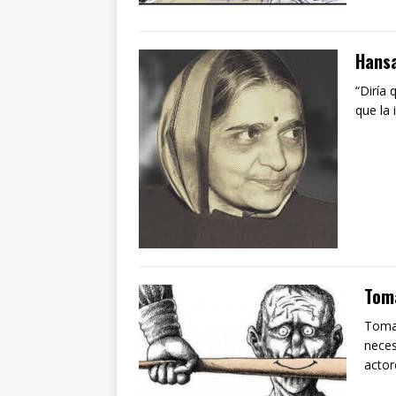
Hans
“Diría
que la
Tom
Tomar
neces
actor