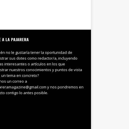
E A LA PAJARERA
ién no le gustaría tener la oportunidad de
trar sus dotes como redactor/a, incluyendo
ias interesantes o artículos en los que
trar nuestros conocimientos y puntos de vista
 un tema en concreto?
nos un correo a
areramagazine@gmail.com y nos pondremos en
cto contigo lo antes posible.