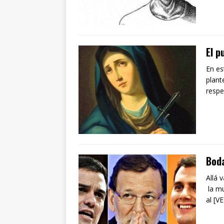
El p
En es
plan
respe
Boda
Allá 
la mu
al [V