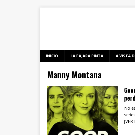
INICIO
LA PÁJARA PINTA
A VISTA D
Manny Montana
Good
per
No es
serie
[VER