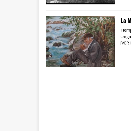
La 
Tiemp
carga
[VER