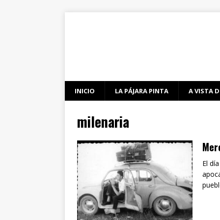
INICIO
LA PÁJARA PINTA
A VISTA D
milenaria
Merc
El dí
apoca
pueb