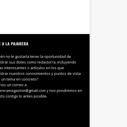
E A LA PAJARERA
ién no le gustaría tener la oportunidad de
trar sus dotes como redactor/a, incluyendo
ias interesantes o artículos en los que
trar nuestros conocimientos y puntos de vista
 un tema en concreto?
nos un correo a
areramagazine@gmail.com y nos pondremos en
cto contigo lo antes posible.