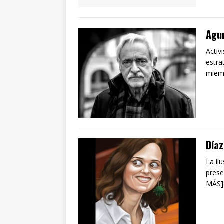
Agur
Activ
estra
miemb
Díaz
La il
prese
MÁS]