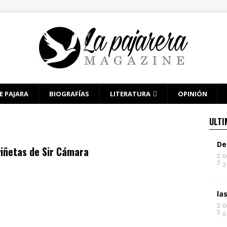
E PAJARA
BIOGRAFÍAS
LITERATURA
OPINIÓN
ULTI
De
viñetas de Sir Cámara
0
2
la
0
0