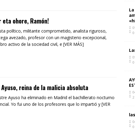
La
am
 eta ohore, Ramón!
«h
0
ista político, militante comprometido, analista riguroso,
0
tega avezado, profesor con un magisterio excepcional,
ro activo de la sociedad civil, e [VER MÁS]
La
0
0
AY
ES
 Ayuso, reina de la malicia absoluta
0
ustre Ayuso ha eliminado en Madrid el bachillerato nocturno
2
ncial. Yo fui uno de los profesores que lo impartió y [VER
la
0
0