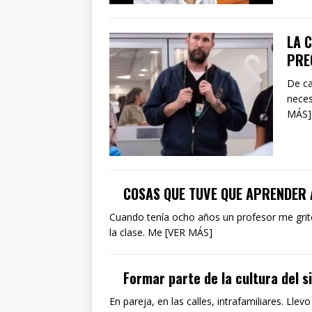
LA C
PRE
De ca
neces
MÁS]
COSAS QUE TUVE QUE APRENDER A
Cuando tenía ocho años un profesor me gritó 
la clase. Me [VER MÁS]
Formar parte de la cultura del s
En pareja, en las calles, intrafamiliares. Ll