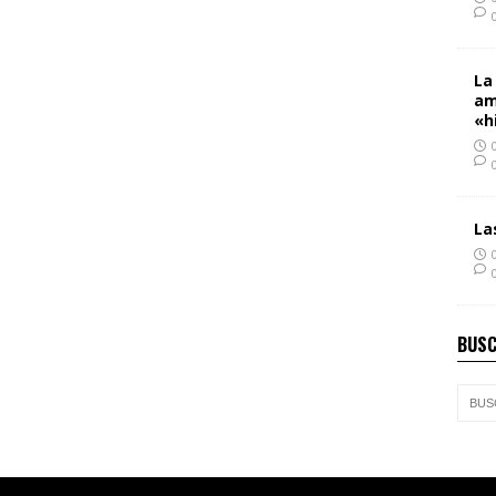
La
am
«h
La
BUSC