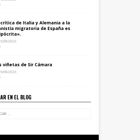
0
 crítica de Italia y Alemania a la
nistía migratoria de España es
ipócrita».
05/08/2026
0
s viñetas de Sir Cámara
05/08/2026
0
AR EN EL BLOG