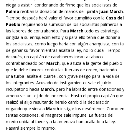
niega a asistir condenando de firme que los socialistas de
Palma
reciban la donación de manos del pirata
Juan March
.
Tiempo después hará valer el favor cumplido con la
Casa del
Pueblo
requiriendo la sumisión de los socialistas palmeros a
las labores de contrabando. Para
March
todo es estrategia
dirigida a su enriquecimiento y si para ello tenía que donar a
los socialistas, como luego haría con algún anarquista, con tal
de ganar su favor mientras asalta la ley, no lo duda. Tiempo
después, un capitán de carabineros incauta tabaco
contrabandeado por
March,
que azuza a la gente del pueblo
que le debe favores contra las fuerzas de orden, haciendo
una turba asalte el cuartel, con grave riesgo para la vida de
los integrantes. Acusado de instigamiento, sale el juicio
inculpatorio hacia
March,
pero ha labrado entre donaciones y
amenazas un tejido de inocencia. Hasta el propio capitán que
realizó el alijo resultando herido cambió la declaración
negando que viera a
March
instigar los desórdenes. Como en
tantas ocasiones, el magnate sale impune. La fuerza del
miedo unida al favor y a la amenaza han acallado a la ley.
Pasará siempre lo mismo.