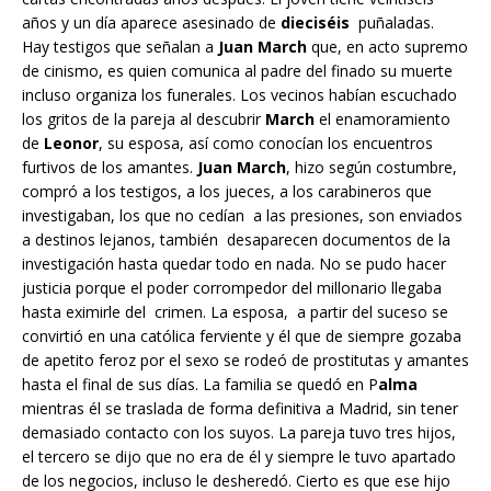
años y un día aparece asesinado de
dieciséis
puñaladas.
Hay testigos que señalan a
Juan March
que, en acto supremo
de cinismo, es quien comunica al padre del finado su muerte
incluso organiza los funerales. Los vecinos habían escuchado
los gritos de la pareja al descubrir
March
el enamoramiento
de
Leonor
, su esposa, así como conocían los encuentros
furtivos de los amantes.
Juan March
, hizo según costumbre,
compró a los testigos, a los jueces, a los carabineros que
investigaban, los que no cedían a las presiones, son enviados
a destinos lejanos, también desaparecen documentos de la
investigación hasta quedar todo en nada. No se pudo hacer
justicia porque el poder corrompedor del millonario llegaba
hasta eximirle del crimen. La esposa, a partir del suceso se
convirtió en una católica ferviente y él que de siempre gozaba
de apetito feroz por el sexo se rodeó de prostitutas y amantes
hasta el final de sus días. La familia se quedó en P
alma
mientras él se traslada de forma definitiva a Madrid, sin tener
demasiado contacto con los suyos. La pareja tuvo tres hijos,
el tercero se dijo que no era de él y siempre le tuvo apartado
de los negocios, incluso le desheredó. Cierto es que ese hijo