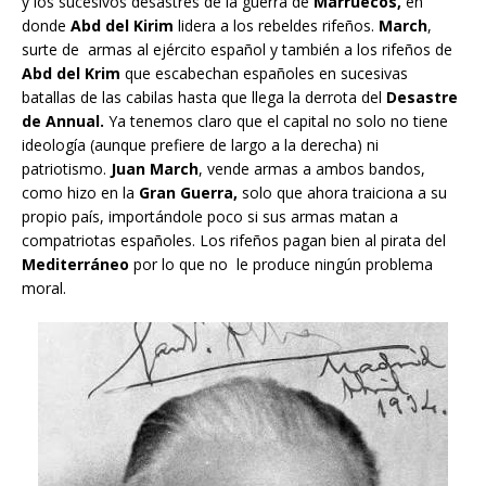
y los sucesivos desastres de la guerra de
Marruecos,
en
donde
Abd del Kirim
lidera a los rebeldes rifeños.
March
,
surte de armas al ejército español y también a los rifeños de
Abd del Krim
que escabechan españoles en sucesivas
batallas de las cabilas hasta que llega la derrota del
Desastre
de Annual.
Ya tenemos claro que el capital no solo no tiene
ideología (aunque prefiere de largo a la derecha) ni
patriotismo.
Juan March
, vende armas a ambos bandos,
como hizo en la
Gran Guerra,
solo que ahora traiciona a su
propio país, importándole poco si sus armas matan a
compatriotas españoles. Los rifeños pagan bien al pirata del
Mediterráneo
por lo que no le produce ningún problema
moral.