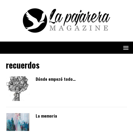
recuerdos
Dónde empezó todo…
La memoria